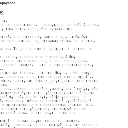
 браузере
е:
ет.

ду там, а то, чего доброго, мама еще

ько раз прошлась под открытым окном, но ни отец,

мания. Тогда она решила подождать и ни жива ни 

оставленном специально для него возле двери.

.

ы, наверное, не за тем пригласили меня сюда? ..

ом.

омещик как будто хотел убедиться, что в бледном 

всей щуплой, слегка сутулой фигуре еврея не 

й, казалось, любовался роскошной русой бородой 

 изяществом манер и классическими чертами лица. 

ли возможность убедиться, что каждый из них 

ем своей расы, но это ничуть не меняло
