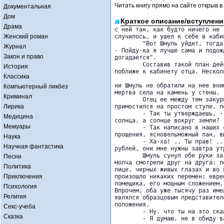
Читать книгу прямо на сайте открыв в
Документальная
Дом
Краткое описание/вступлени
Драма
с ней так, как будто ничего не 

Женский роман
случилось, и ушел к себе в кабин
	"Вот Шмуль уйдет, тогда он и позовет меня, - рассуждала про себя Анелька. 

Журнал
- Пойду-ка я лучше сама и подож
Закон и право
догадается".

	Составив такой план действий, она потихоньку вышла в сад, чтобы быть 

История
поближе к кабинету отца. Нескол
Классика
ни Шмуль не обратили на нее вни
Компьютерный ликбез
мертва села на камень у стены.

Криминал
	Отец ее между тем закурил сигару и развалился в кресле. А Шмуль 

Лирика
примостился на простом стуле, п
	- Так ты утверждаешь, - говорил помещик, - что не земля вертится вокруг 

Медицина
солнца, а солнце вокруг земли? .
Мемуары
	- Так написано в наших священных книгах, - ответил Шмуль. - Но прошу 

прощения, ясновельможный пан, в
Наука
	- Ха-ха! .. Ты прав! .. Итак, приступаю прямо к делу: достань мне триста 

Научная фантастика
рублей, они мне нужны завтра утр
	Шмуль сунул обе руки за пояс, закивал головой и усмехнулся. С минуту оба 

Песни
молча смотрели друг на друга: п
Политика
лице, черных живых глазах и во 
Приключения
произошло никаких перемен; евре
помещика, его мощным сложением,
Психология
Впрочем, оба уже тысячу раз име
Религия
являлся образцовым представител
положения.

Секс-учеба
	- Ну, что ты на это скажешь? - первым нарушил молчание помещик.

Сказка
	- Я думаю, не в обиду вам будь сказано, ясновельможный пан, что скорее в 
