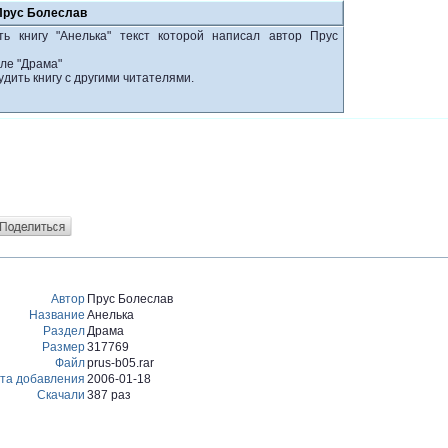
 Прус Болеслав
ь книгу "Анелька" текст которой написал автор Прус
ле "Драма"
удить книгу с другими читателями.
Автор
Прус Болеслав
Название
Анелька
Раздел
Драма
Размер
317769
Файл
prus-b05.rar
та добавления
2006-01-18
Скачали
387 раз