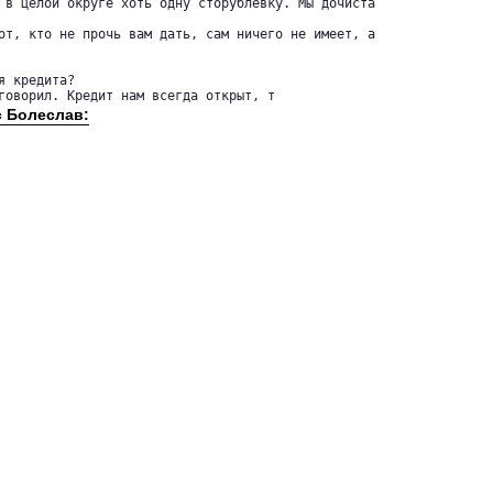
 в целой округе хоть одну сторублевку. Мы дочиста

от, кто не прочь вам дать, сам ничего не имеет, а

 говорил. Кредит нам всегда открыт, т
с Болеслав: