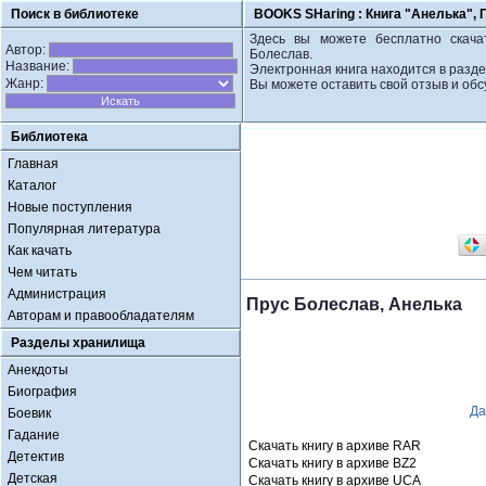
Поиск в библиотеке
BOOKS SHaring :
Книга "Анелька",
Здесь вы можете бесплатно скачат
Автор:
Болеслав.
Название:
Электронная книга находится в разде
Жанр:
Вы можете оставить свой отзыв и обс
Библиотека
Главная
Каталог
Новые поступления
Популярная литература
Как качать
Чем читать
Администрация
Прус Болеслав, Анелька
Авторам и правообладателям
Разделы хранилища
Анекдоты
Биография
Да
Боевик
Гадание
Скачать книгу в архиве RAR
Детектив
Скачать книгу в архиве BZ2
Детская
Скачать книгу в архиве UCA