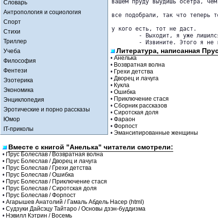
вашем пруду выудишь осетра, чем
Словарь
Антропология и социология
все подобрали, так что теперь т
Спорт
у кого есть, тот не даст.

Стихи
	- Выходит, я уже лишился кредита? 

Триллер
	- Извините. Этого я не
Литература, написанная Пру
Учеба
•
Анелька
Философия
•
Возвратная волна
Фентези
•
Грехи детства
•
Дворец и лачуга
Эзотерика
•
Кукла
Экономика
•
Ошибка
•
Приключение стася
Энциклопедия
•
Сборник рассказов
Эротические и порно рассказы
•
Сиротская доля
Юмор
•
Фараон
•
Форпост
IT-приколы
•
Эмансипированные женщины
Вместе с книгой "Анелька" читатели смотрели:
•
Прус Болеслав / Возвратная волна
•
Прус Болеслав / Дворец и лачуга
•
Прус Болеслав / Грехи детства
•
Прус Болеслав / Ошибка
•
Прус Болеслав / Приключение стася
•
Прус Болеслав / Сиротская доля
•
Прус Болеслав / Форпост
•
Агарышев Анатолий / Гамаль Абдель Насер (html)
•
Судзуки Дайсэцу Тайтаро / Основы дзэн-буддизма
•
Нэвилл Кэтрин / Восемь