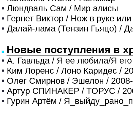
•
Люндваль Сам / Мир алисы
•
Гернет Виктор / Нож в руке и
•
Далай-лама (Тензин Гьяцо) / 
Новые поступления в х
•
А. Гавльда / Я ее любила/Я его
•
Ким Лоренс / Лоно Каридес / 2
•
Олег Смирнов / Эшелон / 2008
•
Артур СПИНАКЕР / ТОРУС / 20
•
Гурин Артём / Я_выйду_рано_п