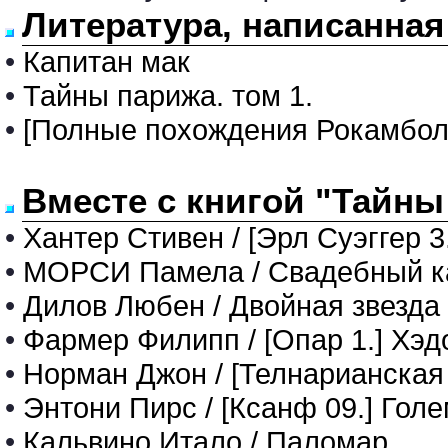
Литература, написанная
•
Капитан мак
•
Тайны парижа. том 1.
•
[Полные похождения Рокамболя
Вместе с книгой "Тайны 
•
Хантер Стивен / [Эрл Суэггер 3
•
МОРСИ Памела / Свадебный к
•
Дилов Любен / Двойная звезда
•
Фармер Филипп / [Опар 1.] Хэд
•
Норман Джон / [Телнарианская 
•
Энтони Пирс / [Ксанф 09.] Голе
•
Кальвино Итало / Паломар