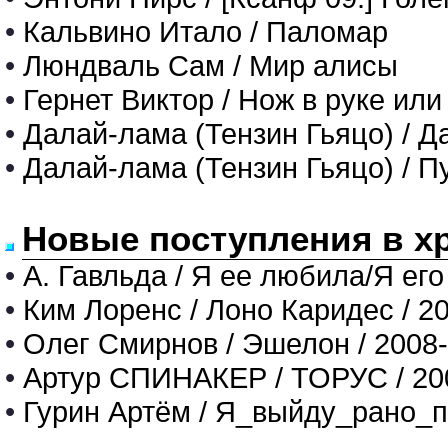
•
Кальвино Итало / Паломар
•
Люндваль Сам / Мир алисы
•
Гернет Виктор / Нож в руке и
•
Далай-лама (Тензин Гьяцо) / 
•
Далай-лама (Тензин Гьяцо) / П
Новые поступления в х
•
А. Гавльда / Я ее любила/Я его
•
Ким Лоренс / Лоно Каридес / 2
•
Олег Смирнов / Эшелон / 2008
•
Артур СПИНАКЕР / ТОРУС / 20
•
Гурин Артём / Я_выйду_рано_п