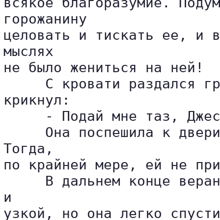
всякое благоразумие. Подум
горожанину 

целовать и тискать ее, и в
мыслях 

не было жениться на ней!

     С кровати раздался гр
крикнул:

     - Подай мне таз, Джес
     Она поспешила к двери
Тогда, 

по крайней мере, ей не при
     В дальнем конце веран
и 

узкой, но она легко спусти