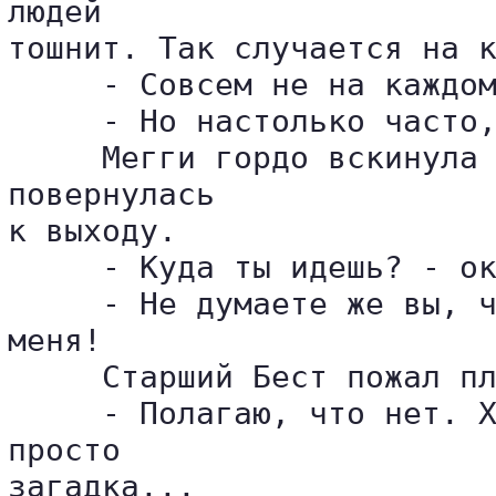
людей 

тошнит. Так случается на к
     - Совсем не на каждом
     - Но настолько часто,
     Мегги гордо вскинула 
повернулась 

к выходу.

     - Куда ты идешь? - ок
     - Не думаете же вы, ч
меня!

     Старший Бест пожал пл
     - Полагаю, что нет. Х
просто 

загадка...
