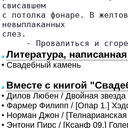
свисавшем 

с потолка фонаре. В желтов
невыплаканных 

слез.

     - Провалиться и сгор
Литература, написанна
•
Свадебный камень
Вместе с книгой "Сваде
•
Дилов Любен / Двойная звезда
•
Фармер Филипп / [Опар 1.] Хэд
•
Норман Джон / [Телнарианская 
•
Энтони Пирс / [Ксанф 09.] Голе