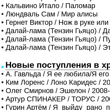
•
Кальвино Итало / Паломар
•
Люндваль Сам / Мир алисы
•
Гернет Виктор / Нож в руке и
•
Далай-лама (Тензин Гьяцо) / 
•
Далай-лама (Тензин Гьяцо) / П
•
Далай-лама (Тензин Гьяцо) / Э
Новые поступления в х
•
А. Гавльда / Я ее любила/Я его
•
Ким Лоренс / Лоно Каридес / 2
•
Олег Смирнов / Эшелон / 2008
•
Артур СПИНАКЕР / ТОРУС / 20
•
Гурин Артём / Я_выйду_рано_п