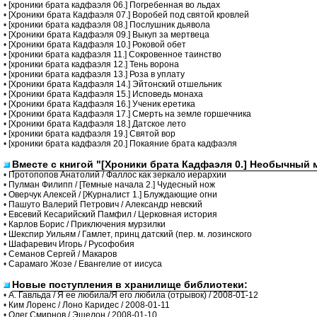
•
[хроники брата кадфаэля 06.] Погребенная во льдах
•
[Хроники брата Кадфаэля 07.] Воробей под святой кровлей
•
[хроники брата кадфаэля 08.] Послушник дьявола
•
[Хроники брата Кадфаэля 09.] Выкуп за мертвеца
•
[Хроники брата Кадфаэля 10.] Роковой обет
•
[хроники брата кадфаэля 11.] Сокровенное таинство
•
[хроники брата кадфаэля 12.] Тень ворона
•
[хроники брата кадфаэля 13.] Роза в уплату
•
[Хроники брата Кадфаэля 14.] Эйтонский отшельник
•
[Хроники брата Кадфаэля 15.] Исповедь монаха
•
[Хроники брата Кадфаэля 16.] Ученик еретика
•
[Хроники брата Кадфаэля 17.] Смерть на земле горшечника
•
[Хроники брата Кадфаэля 18.] Датское лето
•
[хроники брата кадфаэля 19.] Святой вор
•
[хроники брата кадфаэля 20.] Покаяние брата кадфаэля
Вместе с книгой "[Хроники брата Кадфаэля 0.] Необычный 
•
Протопопов Анатолий / Фаллос как зеркало иерархии
•
Пулман Филипп / [Темные начала 2.] Чудесный нож
•
Оверчук Алексей / [Журналист 1.] Блуждающие огни
•
Пашуто Валерий Петрович / Александр невский
•
Евсевий Кесарийский Памфил / Церковная история
•
Карлов Борис / Приключения мурзилки
•
Шекспир Уильям / Гамлет, принц датский (пер. м. лозинского
•
Шафаревич Игорь / Русофобия
•
Семанов Сергей / Макаров
•
Сарамаго Жозе / Евангелие от иисуса
Новые поступления в хранилище библиотеки:
•
А. Гавльда / Я ее любила/Я его любила (отрывок) / 2008-01-12
•
Ким Лоренс / Лоно Каридес / 2008-01-11
•
Олег Смирнов / Эшелон / 2008-01-10