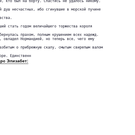
и, кто был на борту. Спастись не удалось никому.

й душ несчастных, ибо сгинувшие в морской пучине

ства.

ший стать годом величайшего торжества короля

бернулась прахом, полным крушением всех надежд. 

, овладел Нормандией, но теперь все, чего ему

азбитым о прибрежную скалу, смытым свирепым валом

оре. Единственн
ерс Элизабет: