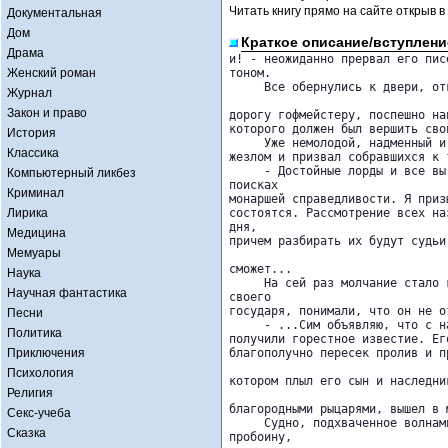
Читать книгу прямо на сайте открыв в
Документальная
Дом
Краткое описание/вступлени
Драма
и! - неожиданно прервал его пис
Женский роман
тоном.

     Все обернулись к двери, от
Журнал
Закон и право
дорогу гофмейстеру, поспешно на
которого должен был вершить сво
История
     Уже немолодой, надменный и
Классика
жезлом и призвал собравшихся к 
     - Достойные лорды и все вы
Компьютерный ликбез
поисках 

Криминал
монаршей справедливости. Я приз
Лирика
состоятся. Рассмотрение всех на
дня, 

Медицина
причем разбирать их будут судьи
Мемуары
сможет...

Наука
     На сей раз молчание стало 
Научная фантастика
своего 

государя, понимали, что он не о
Песни
     - ...Сим объявляю, что с н
Политика
получили горестное известие. Ег
Приключения
благополучно пересек пролив и п
Психология
котором плыл его сын и наследни
Религия
благородными рыцарями, вышел в 
Секс-учеба
     Судно, подхваченное волнам
Сказка
пробоину, 
