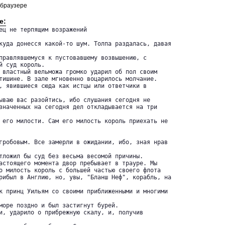
 браузере
е:
ец не терпящим возражений 

куда донесся какой-то шум. Толпа раздалась, давая

правлявшемуся к пустовавшему возвышению, с 

й суд король.

 властный вельможа громко ударил об пол своим 

тишине. В зале мгновенно воцарилось молчание.

, явившиеся сюда как истцы или ответчики в

ываю вас разойтись, ибо слушания сегодня не 

значенных на сегодня дел откладывается на три

 его милости. Сам его милость король приехать не

гробовым. Все замерли в ожидании, ибо, зная нрав

тложил бы суд без весьма весомой причины.

астоящего момента двор пребывает в трауре. Мы 

о милость король с большей частью своего флота 

рибыл в Англию, но, увы, "Бланш Неф", корабль, на

к принц Уильям со своими приближенными и многими

море поздно и был застигнут бурей.

и, ударило о прибрежную скалу, и, получив
