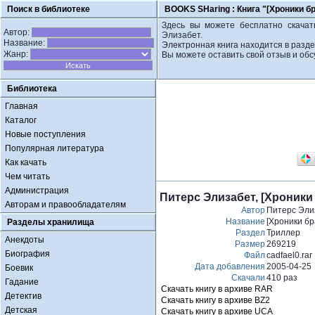
Поиск в библиотеке
BOOKS SHaring :
Книга "[Хроники б
Здесь вы можете бесплатно скачат
Автор:
Элизабет.
Название:
Электронная книга находится в разде
Жанр:
Вы можете оставить свой отзыв и обс
Библиотека
Главная
Каталог
Новые поступления
Популярная литература
Как качать
Чем читать
Администрация
Питерс Элизабет, [Хроники
Авторам и правообладателям
Автор
Питерс Эли
Название
[Хроники б
Разделы хранилища
Раздел
Триллер
Анекдоты
Размер
269219
Биография
Файл
cadfael0.rar
Дата добавления
2005-04-25
Боевик
Скачали
410 раз
Гадание
Скачать книгу в архиве RAR
Детектив
Скачать книгу в архиве BZ2
Детская
Скачать книгу в архиве UCA