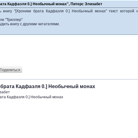
рата Кадфаэля 0.] Необычный монах", Питерс Элизабет
ь книгу "[Хроники брата Кадфаэля 0.] Необычный монах" текст которой 
ле "Триллер"
удить книгу с другими читателями.
 брата Кадфаэля 0.] Необычный монах
забет
рата Кадфаэля 0.] Необычный монах