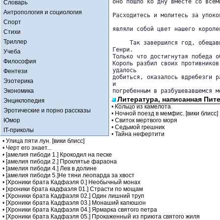
оно пошло ко дну вместе со всем
Словарь
Антропология и социология
Расходитесь и молитесь за упоко
Спорт
являли собой цвет нашего королев
Стихи
Триллер
     Так завершился год, обещав
Генри. 

Учеба
Только что достигнутая победа о
Философия
Король разбил своих противников
удалось 

Фентези
добиться, оказалось вдребезги р
Эзотерика
и 

Экономика
погребенным в разбушевавшемся м
Литература, написанная Пит
Энциклопедия
•
Кольцо из камелота
Эротические и порно рассказы
•
Ночной поезд в мемфис. [вики блисс]
Юмор
•
Свиток мертвого моря
•
Седьмой грешник
IT-приколы
•
Тайна нефертити
•
Улица пяти лун. [вики блисс]
•
Черт его знает...
•
[амелия пибоди 1.] Крокодил на песке
•
[амелия пибоди 2.] Проклятье фараона
•
[амелия пибоди 4.] Лев в долине
•
[амелия пибоди 5.]Не тяни леопарда за хвост
•
[Хроники брата Кадфаэля 0.] Необычный монах
•
[хроники брата кадфаэля 01.] Страсти по мощам
•
[Хроники брата Кадфаэля 02.] Один лишний труп
•
[Хроники брата Кадфаэля 03.] Монаший капюшон
•
[Хроники брата Кадфаэля 04.] Ярмарка святого петра
•
[Хроники брата Кадфаэля 05.] Прокаженный из приюта святого жиля