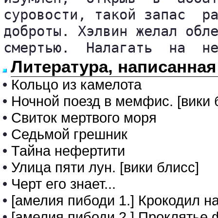
суровости, такой запас  ра
доброты. Хэлвин желал обле
смертью.  Налагать  на  н
Литература, написанная
•
Кольцо из камелота
•
Ночной поезд в мемфис. [вики 
•
Свиток мертвого моря
•
Седьмой грешник
•
Тайна нефертити
•
Улица пяти лун. [вики блисс]
•
Черт его знает...
•
[амелия пибоди 1.] Крокодил н
•
[амелия пибоди 2.] Проклятье