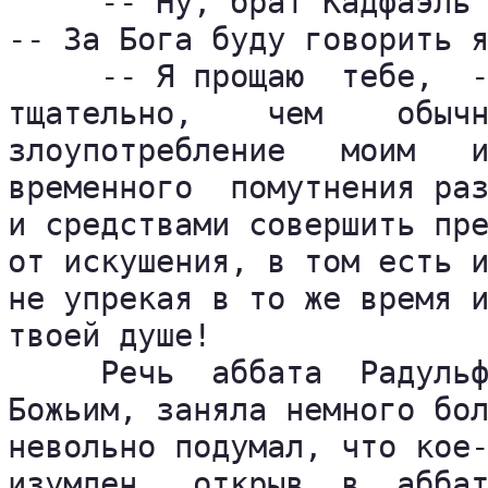
     -- Ну, брат Кадфаэль 
-- За Бога буду говорить я
     -- Я прощаю  тебе,  -
тщательно,    чем    обычн
злоупотребление   моим   и
временного  помутнения раз
и средствами совершить пре
от искушения, в том есть и
не упрекая в то же время и
твоей душе!

     Речь  аббата  Радульф
Божьим, заняла немного бол
невольно подумал, что кое-
изумлен,  открыв  в  аббат