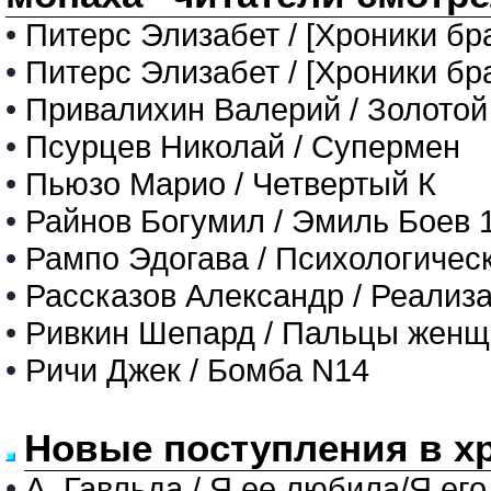
•
Питерс Элизабет / [Хроники бр
•
Питерс Элизабет / [Хроники бр
•
Привалихин Валерий / Золото
•
Псурцев Николай / Супермен
•
Пьюзо Марио / Четвертый К
•
Райнов Богумил / Эмиль Боев 
•
Рампо Эдогава / Психологическ
•
Рассказов Александр / Реализ
•
Ривкин Шепард / Пальцы жен
•
Ричи Джек / Бомба N14
Новые поступления в х
•
А. Гавльда / Я ее любила/Я его