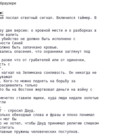
 браузере
е:
ий послал ответный сигнал. Включился таймер. В 



зу две версии: о кровной мести и о разборках в 

и валить 

 убийство не должно быть исполнено с 

ости Синей 

олжно быть запачкано кровью.

вались опасения, что охранники заглянут под 

 разве что от грабителей или от одиночки, 

ть с 

.

 нагнал на Зелимхана сонливость. Он никогда не 

важал 

. Кого-то можно поднять на борьбу за 

расшевелить только 

то бы на Востоке жертвовал деньги на войну с 

мечетях ставили ящики, куда люди кидали золотые 

ли 



? - спросил Дауд.

олько обиходные слова и фразы и плохо понимал 

 мог бы 

о не хотел, чтобы Дауд принимал религию слишком 

питать 

лавные пружины человеческих поступков.
