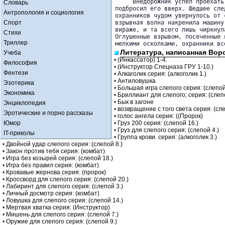
     Внедорожник успел проехать
Словарь
подбросил его вверх. Шедшее след
Антропология и социология
охранников чудом увернулось от 
Спорт
взрывная волна накренила машину 
вираже, и та всего лишь чиркнул
Стихи
Оглушенные взрывом, посеченные в
Триллер
мелкими осколками, охранники вс
Литература, написанная Вор
Учеба
•
(Инкассатор) 1-4.
Философия
•
(Инструктор Спецназа ГРУ 1-10.)
Фентези
•
Алкаголик серия: (алкоголик 1.)
•
Антиловушка
Эзотерика
•
Большая игра слепого серия: (слепой
Экономика
•
Бриллиант для слепого; серия: (слеп
•
Бык в загоне
Энциклопедия
•
возвращение с того света серия: (сле
Эротические и порно рассказы
•
голос ангела серия: ((Пророк)
Юмор
•
Груз 200 серия: (слепой 16.)
•
Груз для слепого серия: (слепой 4.)
IT-приколы
•
Группа крови. серия: (алкоголик 3.)
•
Двойной удар слепого серия: (слепой 8.)
•
Закон против тебя серия: (комбат)
•
Игра без козырей серия: (слепой 18.)
•
Игра без правил серия: (комбат)
•
Кровавые жернова серия: (пророк)
•
Кроссворд для слепого серия: (слепой 20.)
•
Лабиринт для слепого серия: (слепой 3.)
•
Личный досмотр серия: (комбат)
•
Ловушка для слепого серия: (слепой 14.)
•
Мертвая хватка серия: (Инструктор)
•
Мишень для слепого серия: (слепой 7.)
•
Оружие для слепого серия: (слепой 9.)