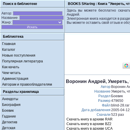
Поиск в библиотеке
BOOKS SHaring :
Книга "Умереть, ч
Здесь вы можете бесплатно скачать
Автор:
Андрей.
Название:
Электронная книга находится в разде
Жанр:
Вы можете оставить свой отзыв и обс
Библиотека
Главная
Каталог
Новые поступления
Популярная литература
Как качать
Чем читать
Администрация
Воронин Андрей, Умереть, 
Авторам и правообладателям
Автор
Воронин А
Название
Умереть, ч
Разделы хранилища
Раздел
Боевик
Анекдоты
Размер
479650
Биография
Файл
blind-28.rar
Дата добавления
2005-04-12
Боевик
Скачали
523 раз
Гадание
Скачать книгу в архиве RAR
Детектив
Скачать книгу в архиве BZ2
Детская
Скачать книгу в архиве UCA