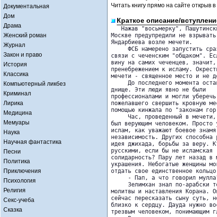
Читать книгу прямо на сайте открыв в
Документальная
Дом
Краткое описание/вступлени
Драма
   Нажав "восьмерку", Пашутинск
Женский роман
Москве предупредили не взрывать 
Яндарбиева возле мечети.

Журнал
     ФСБ намерено запустить сра
Закон и право
связи с чеченским "общаком". Есл
вину на самих чеченцев, значит,
История
пренебрежением к исламу. Окрестн
Классика
мечети - священное место и не д
     До последнего момента оста
Компьютерный ликбез
днище. Эти люди явно не были 

Криминал
профессионалами и могли уберечь
Лирика
пожелавшего свершить кровную мес
помощью кинжала по "законам гор"
Медицина
     Час, проведенный в мечети,
Мемуары
был верующим человеком. Просто у
ислам, как уважают боевое знамя
Наука
независимость. Других способна 
Научная фантастика
идея джихада, борьбы за веру. К
русскими, если бы не исламская 

Песни
солидарность? Пару лет назад в 
Политика
украшения. Небогатые женщины мог
Приключения
отдать свое единственное кольцо.
     - Пап, а что говорил мулла
Психология
     Зелимхан знал по-арабски т
Религия
молитвы и наставления Корана. Он
сейчас пересказать сыну суть, н
Секс-учеба
близко к сердцу. Дауда нужно вос
Сказка
трезвым человеком, понимающим г