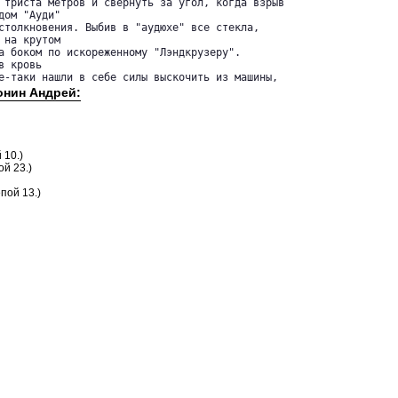
 триста метров и свернуть за угол, когда взрыв 

ом "Ауди" 

столкновения. Выбив в "аудюхе" все стекла, 

на крутом 

а боком по искореженному "Лэндкрузеру". 

 кровь 

е-таки нашли в себе силы выскочить из машины, 
онин Андрей:
 10.)
ой 23.)
пой 13.)