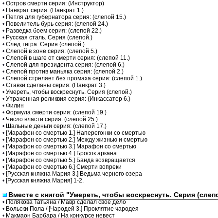
•
Остров смерти серия: (Инструктор)
•
Панкрат серия: (Панкрат 1.)
•
Петля для губернатора серия: (слепой 15.)
•
Повелитель бурь серия: (слепой 24.)
•
Разведка боем серия: (слепой 22.)
•
Русская сталь. Серия (слепой.)
•
След тигра. Серия (слепой.)
•
Слепой в зоне серия: (слепой 5.)
•
Слепой в шаге от смерти серия: (слепой 11.)
•
Слепой для президента серия: (слепой 6.)
•
Слепой против маньяка серия: (слепой 2.)
•
Слепой стреляет без промаха серия: (слепой 1.)
•
Ставки сделаны серия: (Панкрат 3.)
•
Умереть, чтобы воскреснуть. Серия (слепой.)
•
Утраченная реликвия серия: (Инкассатор 6.)
•
Филин
•
Формула смерти серия: (слепой 19.)
•
Число власти серия: (слепой 25.)
•
Шальные деньги серия: (слепой 17.)
•
[Марафон со смертью 1.] Наперегонки со смертью
•
[Марафон со смертью 2.] Между жизнью и смертью
•
[Марафон со смертью 3.] Марафон со смертью
•
[Марафон со смертью 4.] Бросок аркана
•
[Марафон со смертью 5.] Банда возвращается
•
[Марафон со смертью 6.] Смерти вопреки
•
[Русская княжна Мария 3.] Ведьма черного озера
•
[Русская княжна Мария] 1-2.
Вместе с книгой "Умереть, чтобы воскреснуть. Серия (слеп
•
Полякова Татьяна / Мавр сделал свое дело
•
Вольски Пола / [Чародей 3.] Проклятие чародея
•
Макмаон Барбара / На конкурсе невест