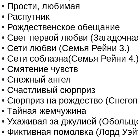
•
Прости, любимая
•
Распутник
•
Рождественское обещание
•
Свет первой любви (Загадочная
•
Сети любви (Семья Рейни 3.)
•
Сети соблазна(Семья Рейни 4.
•
Смятение чувств
•
Снежный ангел
•
Счастливый сюрприз
•
Сюрприз на рождество (Снегоп
•
Тайная жемчужина
•
Ухаживая за джулией (Обольще
•
Фиктивная помолвка (Лорд Уэйт