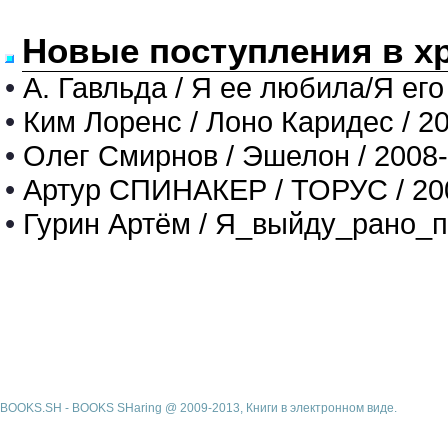
Новые поступления в х
•
А. Гавльда / Я ее любила/Я его
•
Ким Лоренс / Лоно Каридес / 2
•
Олег Смирнов / Эшелон / 2008
•
Артур СПИНАКЕР / ТОРУС / 20
•
Гурин Артём / Я_выйду_рано_п
BOOKS.SH - BOOKS SHaring @ 2009-2013, Книги в электронном виде.