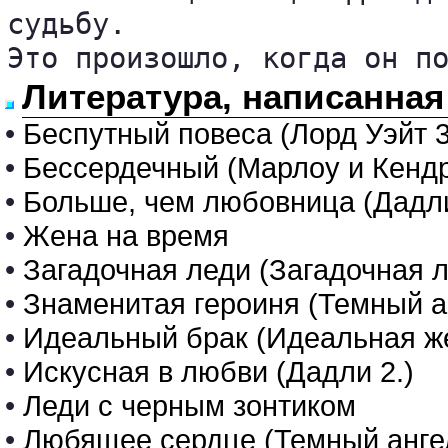
судьбу. 

Это произошло, когда он п
Литература, написанная
•
Беспутный повеса (Лорд Уэйт 3
•
Бессердечный (Марлоу и Кендр
•
Больше, чем любовница (Дадли
•
Жена на время
•
Загадочная леди (Загадочная л
•
Знаменитая героиня (Темный ан
•
Идеальный брак (Идеальная же
•
Искусная в любви (Дадли 2.)
•
Леди с черным зонтиком
•
Любящее сердце (Темный ангел