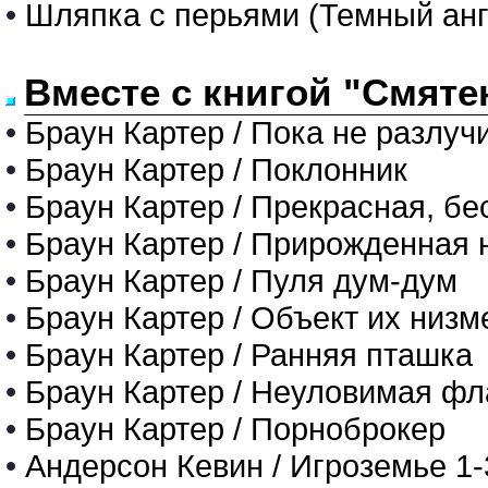
•
Шляпка с перьями (Темный анг
Вместе с книгой "Смяте
•
Браун Картер / Пока не разлуч
•
Браун Картер / Поклонник
•
Браун Картер / Прекрасная, б
•
Браун Картер / Прирожденная 
•
Браун Картер / Пуля дум-дум
•
Браун Картер / Объект их низ
•
Браун Картер / Ранняя пташка
•
Браун Картер / Неуловимая ф
•
Браун Картер / Порноброкер
•
Андерсон Кевин / Игроземье 1-