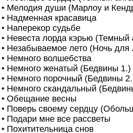
•
Мелодия души (Марлоу и Кендр
•
Надменная красавица
•
Наперекор судьбе
•
Невеста лорда кэрью (Темный а
•
Незабываемое лето (Ночь для 
•
Немного волшебства
•
Немного женатый (Бедвины 1.)
•
Немного порочный (Бедвины 2.
•
Немного скандальный (Бедвины
•
Обещание весны
•
Поверь своему сердцу (Обольщ
•
Подари мне все рассветы
•
Похитительница снов