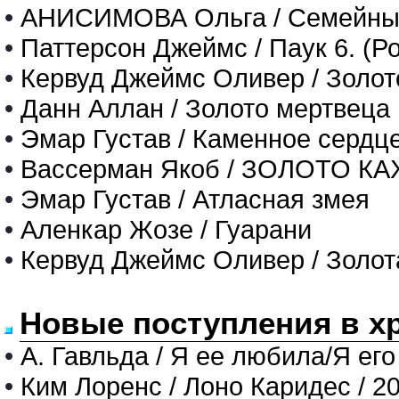
•
АНИСИМОВА Ольга / Семейны
•
Паттерсон Джеймс / Паук 6. (Р
•
Кервуд Джеймс Оливер / Золот
•
Данн Аллан / Золото мертвеца
•
Эмар Густав / Каменное сердце
•
Вассерман Якоб / ЗОЛОТО К
•
Эмар Густав / Атласная змея
•
Аленкар Жозе / Гуарани
•
Кервуд Джеймс Оливер / Золот
Новые поступления в х
•
А. Гавльда / Я ее любила/Я его
•
Ким Лоренс / Лоно Каридес / 2