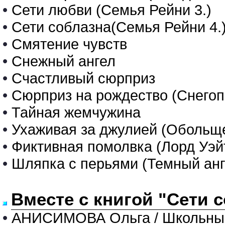
•
Сети любви (Семья Рейни 3.)
•
Сети соблазна(Семья Рейни 4.
•
Смятение чувств
•
Снежный ангел
•
Счастливый сюрприз
•
Сюрприз на рождество (Снегоп
•
Тайная жемчужина
•
Ухаживая за джулией (Обольще
•
Фиктивная помолвка (Лорд Уэйт
•
Шляпка с перьями (Темный анг
Вместе с книгой "Сети 
•
АНИСИМОВА Ольга / Школьны