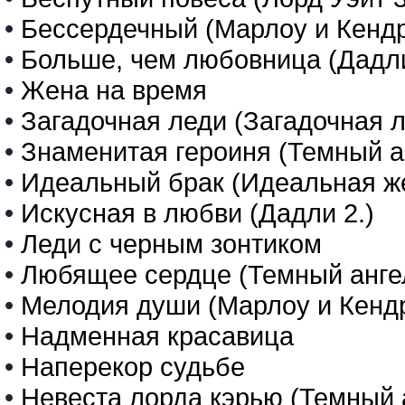
•
Бессердечный (Марлоу и Кендр
•
Больше, чем любовница (Дадли
•
Жена на время
•
Загадочная леди (Загадочная л
•
Знаменитая героиня (Темный ан
•
Идеальный брак (Идеальная же
•
Искусная в любви (Дадли 2.)
•
Леди с черным зонтиком
•
Любящее сердце (Темный ангел
•
Мелодия души (Марлоу и Кендр
•
Надменная красавица
•
Наперекор судьбе
•
Невеста лорда кэрью (Темный а