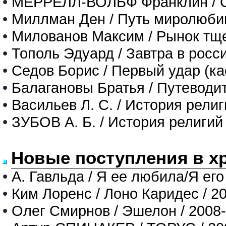
•
МЕРРЕЛЛ-ВОЛЬФ Франклин / 
•
Миллман Ден / Путь миролюби
•
Милованов Максим / Рынок тщ
•
Тополь Эдуард / Завтра в росс
•
Седов Борис / Первый удар (кас
•
Балагановы Братья / Путеводи
•
Васильев Л. С. / История религ
•
ЗУБОВ А. Б. / История религий
Новые поступления в х
•
А. Гавльда / Я ее любила/Я его
•
Ким Лоренс / Лоно Каридес / 2
•
Олег Смирнов / Эшелон / 2008