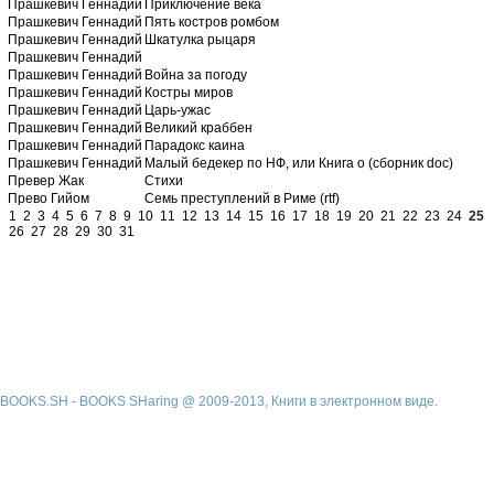
Прашкевич Геннадий
Приключение века
Прашкевич Геннадий
Пять костров ромбом
Прашкевич Геннадий
Шкатулка рыцаря
Прашкевич Геннадий
Прашкевич Геннадий
Война за погоду
Прашкевич Геннадий
Костры миров
Прашкевич Геннадий
Царь-ужас
Прашкевич Геннадий
Великий краббен
Прашкевич Геннадий
Парадокс каина
Прашкевич Геннадий
Малый бедекер по НФ, или Книга о (сборник doc)
Превер Жак
Стихи
Прево Гийом
Семь преступлений в Риме (rtf)
1
2
3
4
5
6
7
8
9
10
11
12
13
14
15
16
17
18
19
20
21
22
23
24
25
26
27
28
29
30
31
BOOKS.SH - BOOKS SHaring @ 2009-2013, Книги в электронном виде.