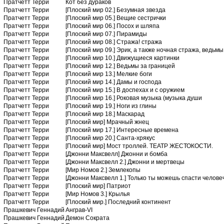
Пратчетт Терри
Кот без дураков
Пратчетт Терри
[Плоский мир 02.] Безумная звезда
Пратчетт Терри
[Плоский мир 05.] Вещие сестрички
Пратчетт Терри
[Плоский мир 06.] Посох и шляпа
Пратчетт Терри
[Плоский мир 07.] Пирамиды
Пратчетт Терри
[Плоский мир 08.] Стража! стража
Пратчетт Терри
[Плоский мир 09.] Эрик, а также ночная стража, ведьмы
Пратчетт Терри
[Плоский мир 10.] Движущиеся картинки
Пратчетт Терри
[Плоский мир 12.] Ведьмы за границей
Пратчетт Терри
[Плоский мир 13.] Мелкие боги
Пратчетт Терри
[Плоский мир 14.] Дамы и господа
Пратчетт Терри
[Плоский мир 15.] В доспехах и с оружием
Пратчетт Терри
[Плоский мир 16.] Роковая музыка (музыка души
Пратчетт Терри
[Плоский мир 19.] Ноги из глины
Пратчетт Терри
[Плоский мир 18.] Маскарад
Пратчетт Терри
[Плоский мир] Мрачный жнец
Пратчетт Терри
[Плоский мир 17.] Интересные времена
Пратчетт Терри
[Плоский мир 20.] Санта-хрякус
Пратчетт Терри
[Плоский мир] Мост троллей. ТЕАТР ЖЕСТОКОСТИ.
Пратчетт Терри
[Джонни Максвелл] Джонни и бомба
Пратчетт Терри
[Джонни Максвелл 2.] Джонни и мертвецы
Пратчетт Терри
[Мир Номов 2.] Землекопы
Пратчетт Терри
[Джонни Максвелл 1.] Только ты можешь спасти челове
Пратчетт Терри
[Плоский мир] Патриот
Пратчетт Терри
[Мир Номов 3.] Крылья
Пратчетт Терри
[Плоский мир.] Последний континент
Прашкевич Геннадий
Анграв-VI
Прашкевич Геннадий
Демон Сократа