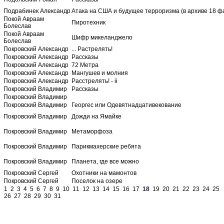
Подрабинек Александр
Атака на США и будущее терроризма (в архиве 18 ф
Покой Авраам
Пиротехник
Болеслав
Покой Авраам
Шифр микеланджело
Болеслав
Покровский Александр
... Растрелять!
Покровский Александр
Рассказы
Покровский Александр
72 Метра
Покровский Александр
Мангушев и молния
Покровский Александр
Расстрелять! - ii
Покровский Владимир
Рассказы
Покровский Владимир
Покровский Владимир
Георгес или Одевятнадцативекование
Покровский Владимир
Дожди на Ямайке
Покровский Владимир
Метаморфоза
Покровский Владимир
Парикмахерские ребята
Покровский Владимир
Планета, где все можно
Покровский Сергей
Охотники на мамонтов
Покровский Сергей
Поселок на озере
1
2
3
4
5
6
7
8
9
10
11
12
13
14
15
16
17
18
19
20
21
22
23
24
25
26
27
28
29
30
31