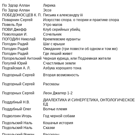
По Эдгар Аллан
Лирика
По Эдгар Аллан
Эссе
ПОБЕДОНОСЦЕВ К. П.
Письма к александру iii
Поварнин Сергей
Искусство спора. о теории и практике спора
Повель Луи
Утро магов
ПОВИ Джефф
Клуб серийных убийц
Поволоцкая И.
Сочельник
ПОГОДИН Николай
Кремлевские куранты
Погодин Радий
Шаг с крыши
Погодин Радий
Ожидание (три повести об одном и том же)
Погодин Радий
Где леший живет
Погорельский Антоний
Черная курица, или Подземная жители
Погуляй Юрий
Счастливые земли
Подгайская А. Л.
Азбука хорошего тона
Подгорный Сергей
Вторая возможность
Подгорный Сергей
Рассказы
Подгорных Сергей
Леон Джаггер 1-2
ДИАЛЕКТИКА И СИНЕРГЕТИКА, ОНТОЛОГИЧЕСКО
Поддубный Н.В.
ЕД
Поддубный Олег
Волчье племя
Подколзин Игорь
Год черной собаки
Подольский Нaль
Кошачья история
Подольский Наль
Сказки
Подольский Роман
Рассказы