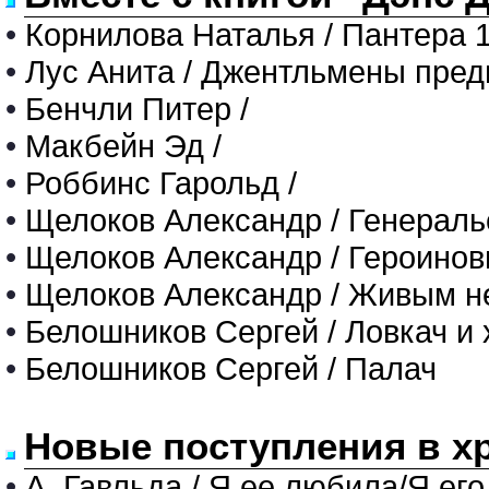
•
Корнилова Наталья / Пантера 1
•
Лус Анита / Джентльмены пред
•
Бенчли Питер /
•
Макбейн Эд /
•
Роббинс Гарольд /
•
Щелоков Александр / Генераль
•
Щелоков Александр / Героинов
•
Щелоков Александр / Живым н
•
Белошников Сергей / Ловкач и 
•
Белошников Сергей / Палач
Новые поступления в х
•
А. Гавльда / Я ее любила/Я его