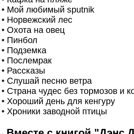
•
Мой любимый sputnik
•
Норвежский лес
•
Охота на овец
•
Пинбол
•
Подземка
•
Послемрак
•
Рассказы
•
Слушай песню ветра
•
Страна чудес без тормозов и к
•
Хороший день для кенгуру
•
Хроники заводной птицы
Вместе с книгой "Дэнс 