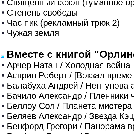
•
Священный сезон (гуманное ор
•
Степень свободы
•
Час пик (рекламный трюк 2)
•
Чужая земля
Вместе с книгой "Орлин
•
Арчер Натан / Холодная война
•
Асприн Роберт / [Вокзал времен
•
Балабуха Андрей / Нептунова
•
Бачило Александр / Пленники 
•
Беллоу Сол / Планета мистер
•
Беляев Александр / Звезда Кэц
•
Бенфорд Грегори / Панорама 