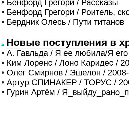
•
Бенфорд Грегори / Рассказы
•
Бенфорд Грегори / Роитель, ск
•
Бердник Олесь / Пути титанов
Новые поступления в х
•
А. Гавльда / Я ее любила/Я его
•
Ким Лоренс / Лоно Каридес / 2
•
Олег Смирнов / Эшелон / 2008
•
Артур СПИНАКЕР / ТОРУС / 20
•
Гурин Артём / Я_выйду_рано_п