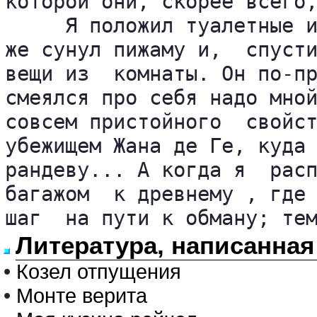
которой они, скорее всего,
     Я положил туалетные и
же сунул пижаму и,  спусти
вещи из  комнаты. Он по-пр
смеялся про себя надо мной
совсем пристойного  свойст
убежищем Жана де Ге, куда 
рандеву... А когда я  расп
багажом  к древнему , где 
шаг  на пути к обману; те
Литература, написанна
•
Козел отпущения
•
Монте верита