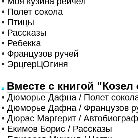
•
Моя кузина рейчел
•
Полет сокола
•
Птицы
•
Рассказы
•
Ребекка
•
Французов ручей
•
ЭрцгерЦОгиня
Вместе с книгой "Козел
•
Дюморье Дафна / Полет сокол
•
Дюморье Дафна / Французов р
•
Дюрас Маргерит / Автобиограф
•
Екимов Борис / Рассказы