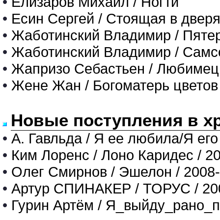
•
Елизаров Михаил / Ногти
•
Есин Сергей / Стоящая в двер
•
Жаботинский Владимир / Пяте
•
Жаботинский Владимир / Самс
•
Жапризо Себастьен / Любиме
•
Жене Жан / Богоматерь цветов
Новые поступления в х
•
А. Гавльда / Я ее любила/Я его
•
Ким Лоренс / Лоно Каридес / 2
•
Олег Смирнов / Эшелон / 2008
•
Артур СПИНАКЕР / ТОРУС / 20
•
Гурин Артём / Я_выйду_рано_п