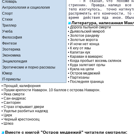
     - Я  сказал, что  похоже н
Словарь
стрихнин.  Правда, налицо  все 
Антропология и социология
тело изогнулось,  точно натянут
Спорт
распрямлять его конечности, то 
время  действия яда  иное. Обыч
Стихи
Литература, написанная Мак
Триллер
•
Дорога пыльной смерти
Учеба
•
Дьявольский микроб
•
Золотое рандеву
Философия
•
Золотые ворота
Фентези
•
И ночи нет конца
•
К югу от явы
Эзотерика
•
Капитан кук
Экономика
•
Караван в ваккарес
•
Когда пробьет восемь склянок
Энциклопедия
•
Куда залетают орлы
Эротические и порно рассказы
•
Кукла на цепи
Юмор
•
Остров медвежий
•
Партизаны
IT-приколы
•
Последняя граница
•
Прощай, калифорния
•
Пушки крепости Наварон. 10 баллов с острова Наварон.
•
Река смерти
•
Сан-андреас
•
Санторин
•
Страх открывает двери
•
Ущелье разбитых надежд
•
Цирк
•
Черный крестоносец
•
Шлюз
Вместе с книгой "Остров медвежий" читатели смотрели: