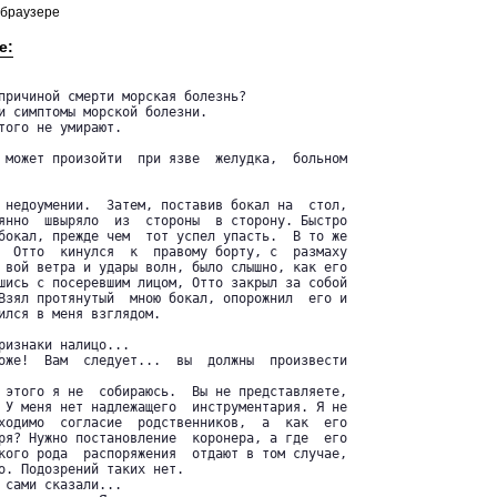
 браузере
е:
причиной смерти морская болезнь?

и симптомы морской болезни.

того не умирают.

 может произойти  при язве  желудка,  больном

 недоумении.  Затем, поставив бокал на  стол,

янно  швыряло  из  стороны  в сторону. Быстро

бокал, прежде чем  тот успел упасть.  В то же

  Отто  кинулся  к  правому борту, с  размаху

 вой ветра и удары волн, было слышно, как его

шись с посеревшим лицом, Отто закрыл за собой

Взял протянутый  мною бокал, опорожнил  его и

ился в меня взглядом.

ризнаки налицо...

оже!  Вам  следует...  вы  должны  произвести

 этого я не  собираюсь.  Вы не представляете,

 У меня нет надлежащего  инструментария. Я не

ходимо  согласие  родственников,  а  как  его

ря? Нужно постановление  коронера, а где  его

кого рода  распоряжения  отдают в том случае,

о. Подозрений таких нет.

 сами сказали...
