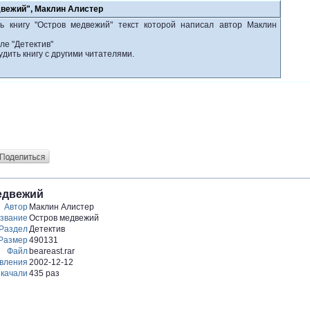
двежий", Маклин Алистер
ь книгу "Остров медвежий" текст которой написал автор Маклин
ле "Детектив"
удить книгу с другими читателями.
едвежий
Автор
Маклин Алистер
звание
Остров медвежий
Раздел
Детектив
Размер
490131
Файл
beareast.rar
вления
2002-12-12
качали
435 раз