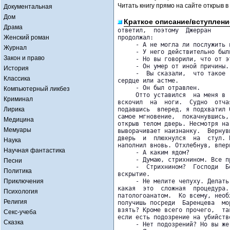
Читать книгу прямо на сайте открыв в
Документальная
Дом
Краткое описание/вступлени
Драма
ответил,  поэтому  Джерран

Женский роман
продолжал:

     - А не могла ли послужить 
Журнал
     - У него действительно был
Закон и право
     - Но вы говорили, что от э
     - Он умер от иной причины.

История
     -  Вы сказали,  что такое 
Классика
сердце или астме.

     - Он был отравлен.

Компьютерный ликбез
     Отто уставился  на меня в 
Криминал
вскочил  на  ноги.  Судно  отча
Лирика
подавшись  вперед, я подхватил 
самое мгновение,  покачнувшись,
Медицина
открыв телом дверь. Несмотря на
Мемуары
выворачивает наизнанку.  Вернув
дверь  и  плюхнулся  на  стул. 
Наука
наполнил вновь. Отхлебнув, впер
Научная фантастика
     - А каким ядом?

     - Думаю, стрихнином. Все п
Песни
     -  Стрихнином?  Господи  Б
Политика
вскрытие.

Приключения
     - Не мелите чепуху. Делать
какая  это  сложная  процедура.
Психология
патологоанатом.  Ко всему, необ
Религия
получишь посреди  Баренцева  мо
взять? Кроме всего прочего,  та
Секс-учеба
если есть подозрение на убийств
Сказка
     - Нет подозрений? Но вы же