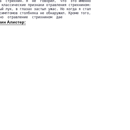
а  стрихнин. Я  не  говорил,  что  это именно

 классические признаки отравления стрихнином:

ый лук, в глазах застыл ужас. Но когда я стал

симптомов столбняка не обнаружил. Кроме того,

но  отравление  стрихнином  дае
лин Алистер: