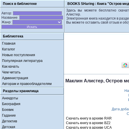
Поиск в библиотеке
BOOKS SHaring :
Книга "Остров ме
Здесь вы можете бесплатно скачат
Автор:
Алистер.
Название:
Электронная книга находится в разде
Жанр:
Вы можете оставить свой отзыв и обс
Библиотека
Главная
Каталог
Новые поступления
Популярная литература
Как качать
Чем читать
Администрация
Маклин Алистер, Остров м
Авторам и правообладателям
На
Разделы хранилища
Анекдоты
Биография
Дата доба
Боевик
С
Гадание
Скачать книгу в архиве RAR
Детектив
Скачать книгу в архиве BZ2
Детская
Скачать книгу в архиве UCA