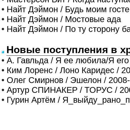
•
Найт Дэймон / Будь моим гост
•
Найт Дэймон / Мостовые ада
•
Найт Дэймон / По ту сторону б
Новые поступления в х
•
А. Гавльда / Я ее любила/Я его
•
Ким Лоренс / Лоно Каридес / 2
•
Олег Смирнов / Эшелон / 2008
•
Артур СПИНАКЕР / ТОРУС / 20
•
Гурин Артём / Я_выйду_рано_п