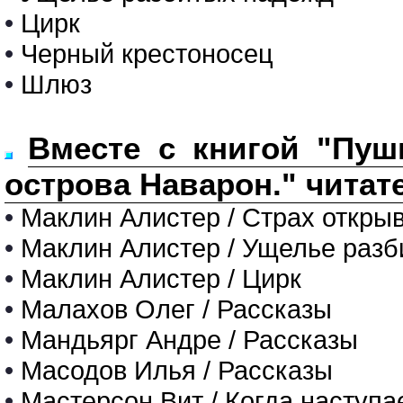
•
Цирк
•
Черный крестоносец
•
Шлюз
Вместе с книгой "Пуш
острова Наварон." читат
•
Маклин Алистер / Страх откры
•
Маклин Алистер / Ущелье раз
•
Маклин Алистер / Цирк
•
Малахов Олег / Рассказы
•
Мандьярг Андре / Рассказы
•
Масодов Илья / Рассказы
•
Мастерсон Вит / Когда наступа