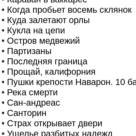
•
Когда пробьет восемь склянок
•
Куда залетают орлы
•
Кукла на цепи
•
Остров медвежий
•
Партизаны
•
Последняя граница
•
Прощай, калифорния
•
Пушки крепости Наварон. 10 б
•
Река смерти
•
Сан-андреас
•
Санторин
•
Страх открывает двери
•
Ущелье разбитых надежд