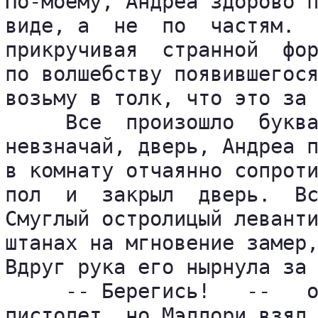
По-моему, Андреа здорово п
виде, а  не  по  частям.  
прикручивая  странной  фор
по волшебству появившегося
возьму в толк, что это за 
     Все  произошло  буква
невзначай, дверь, Андреа п
в комнату отчаянно сопроти
пол  и  закрыл  дверь.  Вс
Смуглый остролицый леванти
штанах на мгновение замер,
Вдруг рука его нырнула за 
     -- Берегись!   --   о
пистолет, но Мэллори взял 