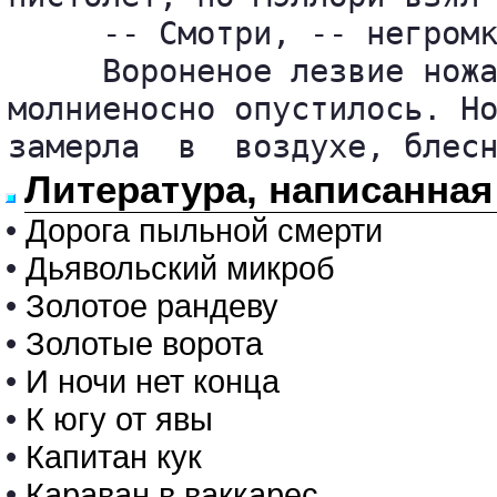
     -- Смотри, -- негромк
     Вороненое лезвие ножа
молниеносно опустилось. Но
замерла  в  воздухе, блес
Литература, написанная
•
Дорога пыльной смерти
•
Дьявольский микроб
•
Золотое рандеву
•
Золотые ворота
•
И ночи нет конца
•
К югу от явы
•
Капитан кук
•
Караван в ваккарес