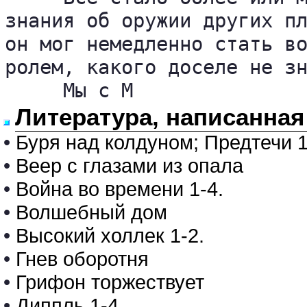
знания об оружии других пл
он мог немедленно стать во
ролем, какого доселе не зн
     Мы с М
Литература, написанна
•
Буря над колдуном; Предтечи 1
•
Веер с глазами из опала
•
Война во времени 1-4.
•
Волшебный дом
•
Высокий холлек 1-2.
•
Гнев оборотня
•
Грифон торжествует
•
Диппль 1-4.