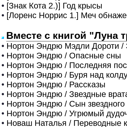
•
[Знак Кота 2.)] Год крысы
•
[Лоренс Норрис 1.] Меч обнаж
Вместе с книгой "Луна 
•
Нортон Эндрю Мэдли Дороти / З
•
Нортон Эндрю / Опасные сны
•
Нортон Эндрю / Последняя по
•
Нортон Эндрю / Буря над колду
•
Нортон Эндрю / Рассказы
•
Нортон Эндрю / Звездные врата
•
Нортон Эндрю / Сын звездного
•
Нортон Эндрю / Угрюмый дудо
•
Новаш Наталья / Переводные к