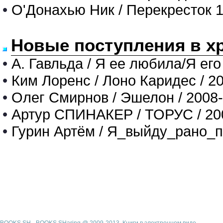
•
О'Донахью Ник / Перекресток 1
Новые поступления в х
•
А. Гавльда / Я ее любила/Я его
•
Ким Лоренс / Лоно Каридес / 2
•
Олег Смирнов / Эшелон / 2008
•
Артур СПИНАКЕР / ТОРУС / 20
•
Гурин Артём / Я_выйду_рано_п