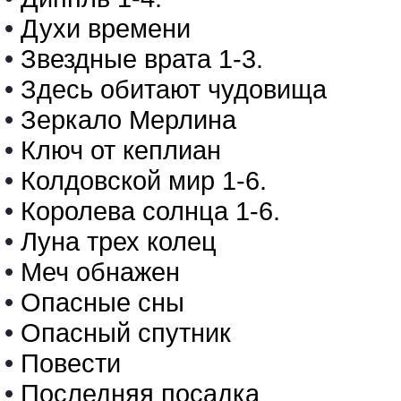
•
Духи времени
•
Звездные врата 1-3.
•
Здесь обитают чудовища
•
Зеркало Мерлина
•
Ключ от кеплиан
•
Колдовской мир 1-6.
•
Королева солнца 1-6.
•
Луна трех колец
•
Меч обнажен
•
Опасные сны
•
Опасный спутник
•
Повести
•
Последняя посадка