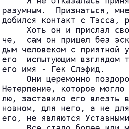
     Я не отказалась приня
разумным.  Признаться, мне
добился контакт с Тэсса, р
     Хоть он и прислал сво
че,  сам он пришел без эск
дым человеком с приятной у
его  испытующим взглядом т
его имя - Гек Слэфид.

     Они церемонно поздоро
Нетерпение, которое могло 
лю, заставило его влезть в
новном, для него, а не для
его, не являются Уставными
     Все стало более или м