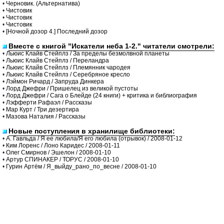
•
Черновик. (Альтернатива)
•
Чистовик
•
Чистовик
•
Чистовик
•
[Ночной дозор 4.] Последний дозор
Вместе с книгой "Искатели неба 1-2." читатели смотрели:
•
Льюис Клайв Стейплз / За пределы безмолвной планеты
•
Льюис Клайв Стейплз / Переландра
•
Льюис Клайв Стейплз / Племянник чародея
•
Льюис Клайв Стейплз / Серебряное кресло
•
Лэймон Ричард / Запруда Динкера
•
Лорд Джефри / Пришелец из великой пустоты
•
Лорд Джефри / Сага о Блейде (24 книги) + критика и библиография
•
Лэфферти Рафаэл / Рассказы
•
Мар Курт / Три дезертира
•
Мазова Наталия / Рассказы
Новые поступления в хранилище библиотеки:
•
А. Гавльда / Я ее любила/Я его любила (отрывок) / 2008-01-12
•
Ким Лоренс / Лоно Каридес / 2008-01-11
•
Олег Смирнов / Эшелон / 2008-01-10
•
Артур СПИНАКЕР / ТОРУС / 2008-01-10
•
Гурин Артём / Я_выйду_рано_по_весне / 2008-01-10