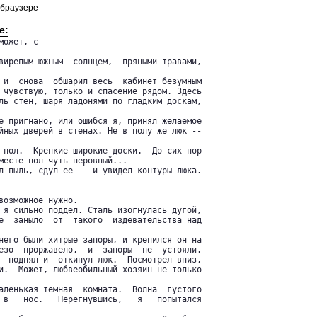
 браузере
е:
ожет, с

вирепым южным  солнцем,  пряными травами,

 и  снова  обшарил весь  кабинет безумным

 чувствую, только и спасение рядом. Здесь

ль стен, шаря ладонями по гладким доскам,

е пригнано, или ошибся я, принял желаемое

йных дверей в стенах. Не в полу же люк --

 пол.  Крепкие широкие доски.  До сих пор

месте пол чуть неровный...

л пыль, сдул ее -- и увидел контуры люка.

возможное нужно.

 я сильно поддел. Сталь изогнулась дугой,

е  заныло  от  такого  издевательства над

него были хитрые запоры, и крепился он на

езо  проржавело,  и  запоры  не  устояли.

  поднял и  откинул люк.  Посмотрел вниз,

и.  Может, любвеобильный хозяин не только

аленькая темная  комната.  Волна  густого

 в   нос.   Перегнувшись,   я   попытался
