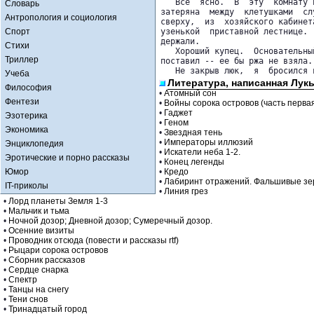
   Все  ясно.  В  эту  комнату 
Словарь
затеряна  между  клетушками  сл
Антропология и социология
сверху,  из  хозяйского кабинет
Спорт
узенькой  приставной лестнице. 
держали.

Стихи
   Хороший купец.  Основательны
Триллер
поставил -- ее бы ржа не взяла..
   Не закрыв люк,  я  бросился 
Учеба
Литература, написанная Лукь
Философия
•
Атомный сон
Фентези
•
Войны сорока островов (часть перва
•
Гаджет
Эзотерика
•
Геном
Экономика
•
Звездная тень
•
Императоры иллюзий
Энциклопедия
•
Искатели неба 1-2.
Эротические и порно рассказы
•
Конец легенды
Юмор
•
Кредо
•
Лабиринт отражений. Фальшивые зе
IT-приколы
•
Линия грез
•
Лорд планеты Земля 1-3
•
Мальчик и тьма
•
Ночной дозор; Дневной дозор; Сумеречный дозор.
•
Осенние визиты
•
Проводник отсюда (повести и рассказы rtf)
•
Рыцари сорока островов
•
Сборник рассказов
•
Сердце снарка
•
Спектр
•
Танцы на снегу
•
Тени снов
•
Тринадцатый город