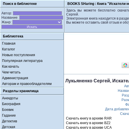
Поиск в библиотеке
BOOKS SHaring :
Книга "Искатели н
Здесь вы можете бесплатно скачать
Автор:
Сергей.
Название:
Электронная книга находится в разде
Жанр:
Вы можете оставить свой отзыв и обс
Библиотека
Главная
Каталог
Новые поступления
Популярная литература
Как качать
Чем читать
Администрация
Лукьяненко Сергей, Искател
Авторам и правообладателям
Ав
Назва
Разделы хранилища
Раз
Анекдоты
Раз
Биография
Ф
Дата добавле
Боевик
Скач
Гадание
Скачать книгу в архиве RAR
Детектив
Скачать книгу в архиве BZ2
Детская
Скачать книгу в архиве UCA