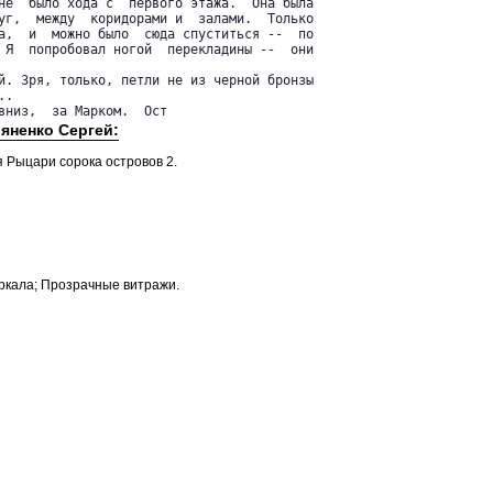
не  было хода с  первого этажа.  Она была

уг,  между  коридорами и  залами.  Только

а,  и  можно было  сюда спуститься --  по

 Я  попробовал ногой  перекладины --  они

й. Зря, только, петли не из черной бронзы

.

вниз,  за Марком.  Ост
яненко Сергей:
я Рыцари сорока островов 2.
ркала; Прозрачные витражи.