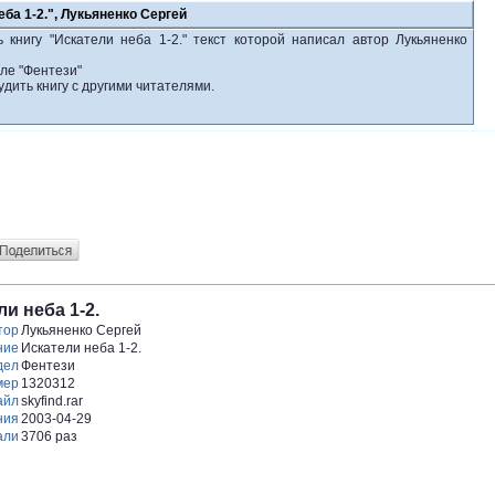
еба 1-2.", Лукьяненко Сергей
 книгу "Искатели неба 1-2." текст которой написал автор Лукьяненко
ле "Фентези"
удить книгу с другими читателями.
и неба 1-2.
тор
Лукьяненко Сергей
ние
Искатели неба 1-2.
дел
Фентези
мер
1320312
айл
skyfind.rar
ния
2003-04-29
али
3706 раз