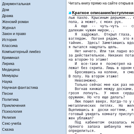
Читать книгу прямо на сайте открыв в
Документальная
Дом
Краткое описание/вступлени
Драма
лью пахло. Крысиным дерьмом... м
Женский роман
пола, а может, с моих рук.

   А  еще  --  чуть-чуть  --  с
Журнал
далеким чужим миром...

Закон и право
   Я  задрожал.  Открыл глаза, 
взглядом.  Погоня рядом,  это я
История
тайник.  Здесь! Заметавшись вдо
Классика
я пытался нащупать щель.

   Нет ничего. Или так ладно вс
Компьютерный ликбез
за действительное. Никаких пота
Криминал
на втором-то этаже!

Лирика
   И  все-таки я  посмотрел на 
лежат без скрипа. Лишь в одном 
Медицина
   Бросившись на колени,  я сме
Мемуары
В полу. На втором этаже!

   Невозможно.

Наука
   Только сейчас мне как раз не
Научная фантастика
   Вогнав кинжал между досками,
грозя  лопнуть.  У  меня  сердц
Песни
оружием. Но что еще делать?

Политика
   Люк пошел вверх. Когда-то у 
Приключения
металлических  петлях.  Но  жел
Вцепившись в  доски ногтями,  я
Психология
готовый увидеть комнату прислуг
Религия
жен ублажал?

   Под  кабинетом  оказалась  м
Секс-учеба
пряного  запаха  шибанула  мне 
Сказка
определиться.
