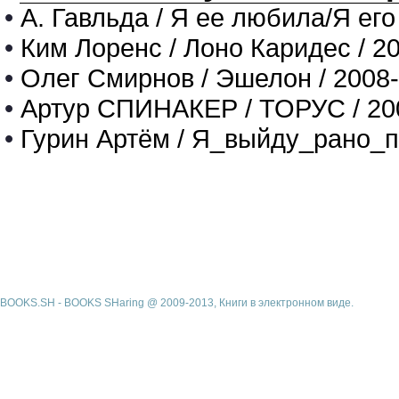
•
А. Гавльда / Я ее любила/Я его
•
Ким Лоренс / Лоно Каридес / 2
•
Олег Смирнов / Эшелон / 2008
•
Артур СПИНАКЕР / ТОРУС / 20
•
Гурин Артём / Я_выйду_рано_п
BOOKS.SH - BOOKS SHaring @ 2009-2013, Книги в электронном виде.