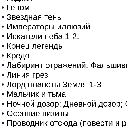
•
Геном
•
Звездная тень
•
Императоры иллюзий
•
Искатели неба 1-2.
•
Конец легенды
•
Кредо
•
Лабиринт отражений. Фальшив
•
Линия грез
•
Лорд планеты Земля 1-3
•
Мальчик и тьма
•
Ночной дозор; Дневной дозор;
•
Осенние визиты
•
Проводник отсюда (повести и ра