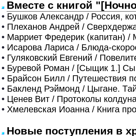
Вместе с книгой "[Ночн
•
Бушков Александр / Россия, кот
•
Плеханов Андрей / Сверхдерж
•
Марриет Фредерик (капитан) /
•
Исарова Лариса / Блюда-скоро
•
Гуляковский Евгений / Повелит
•
Буревой Роман / [Сыщик 1.] С
•
Брайсон Билл / Путешествия п
•
Бакленд Рэймонд / Цыгане. Тай
•
Ценев Вит / Протоколы колдуна
•
Хмелевская Иоанна / Книга про 
Новые поступления в х