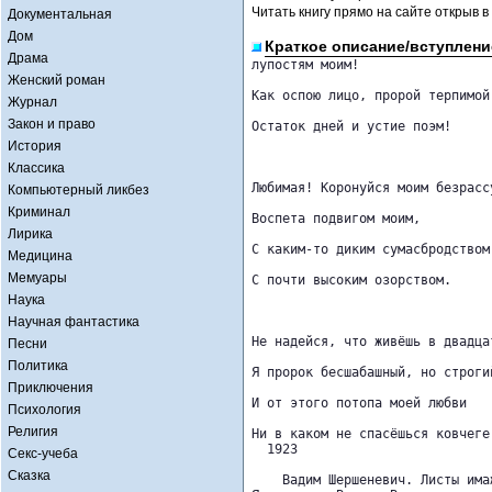
Читать книгу прямо на сайте открыв в
Документальная
Дом
Краткое описание/вступлени
Драма
лупостям моим!

Женский роман
Как оспою лицо, пророй терпимой 
Журнал
Закон и право
Остаток дней и устие поэм!

История
Классика
Любимая! Коронуйся моим безрассу
Компьютерный ликбез
Криминал
Воспета подвигом моим,

Лирика
С каким-то диким сумасбродством,
Медицина
Мемуары
С почти высоким озорством.

Наука
Научная фантастика
Не надейся, что живёшь в двадца
Песни
Политика
Я пророк бесшабашный, но строгий
Приключения
И от этого потопа моей любви

Психология
Религия
Ни в каком не спасёшься ковчеге!
  1923

Секс-учеба
Сказка
    Вадим Шершеневич. Листы имаж