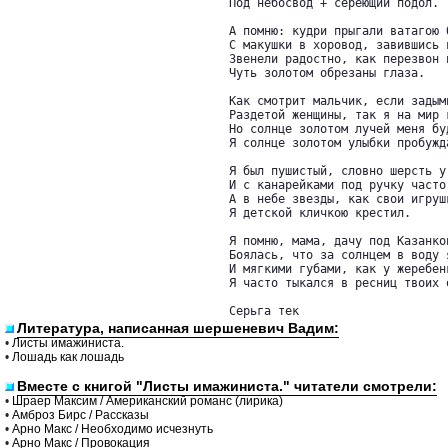
Под небосвод + сереющий подол.

А помню: кудри прыгали ватагою б
С макушки в хоровод, завившись 
Звенели радостно, как перезвон п
Чуть золотом обрезаны глаза.

Как смотрит мальчик, если задыми
Раздетой женщины, так я на мир г
Но солнце золотом лучей меня буд
Я солнце золотом улыбки пробужда
Я был пушистый, словно шерсть у 
И с канарейками под ручку часто 
А в небе звезды, как свои игрушк
Я детской кличкою крестил.

Я помню, мама, дачу под Казанкой
Боялась, что за солнцем в воду я
И мягкими губами, как у жеребенк
Я часто тыкался в ресниц твоих о
Серьга тек
Литература, написанная шершеневич Вадим:
•
Листы имажиниста.
•
Лошадь как лошадь
Вместе с книгой "Листы имажиниста." читатели смотрели:
•
Шраер Максим / Американский романс (лирика)
•
Амброз Бирс / Рассказы
•
Арно Макс / Необходимо исчезнуть
•
Арно Макс / Провокация