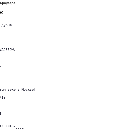
 браузере
е:
дурью

дством,



том веке в Москве!

!+



иниста.
