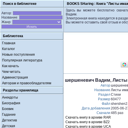
Поиск в библиотеке
BOOKS SHaring :
Книга "Листы има
Здесь вы можете бесплатно скачат
Автор:
Вадим.
Название:
Электронная книга находится в разде
Жанр:
Вы можете оставить свой отзыв и обс
Библиотека
Главная
Каталог
Новые поступления
Популярная литература
Как качать
Чем читать
Администрация
шершеневич Вадим, Листы
Авторам и правообладателям
Автор
шершенев
Название
Листы има
Разделы хранилища
Раздел
Стихи
Анекдоты
Размер
60477
Биография
Файл
shershen2.
Дата добавления
2005-06-2
Боевик
Скачали
485 раз
Гадание
Скачать книгу в архиве RAR
Детектив
Скачать книгу в архиве BZ2
Детская
Скачать книгу в архиве UCA