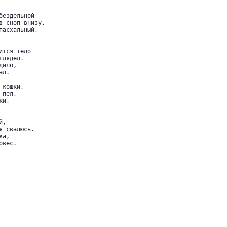
ездельной

в сноп внизу,

асхальный,

тся тело

лядел.

ило,

л.

кошки,

пел,

и,

,

 свалюсь.

а,

вес.
