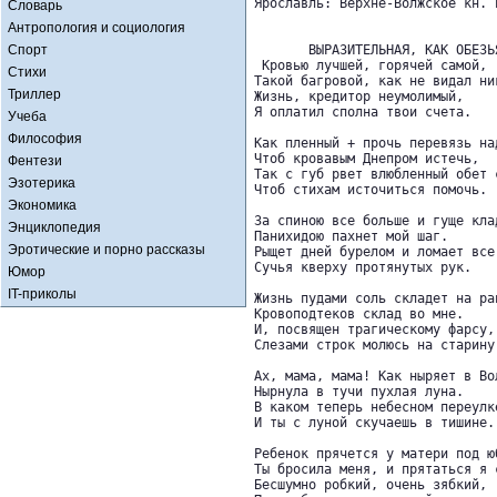
Ярославль: Верхне-Волжское кн. 
Словарь
Антропология и социология
Спорт
       ВЫРАЗИТЕЛЬНАЯ, КАК ОБЕЗЬЯ
 Кровью лучшей, горячей самой,

Стихи
Такой багровой, как не видал ник
Триллер
Жизнь, кредитор неумолимый,

Я оплатил сполна твои счета.

Учеба
Философия
Как пленный + прочь перевязь над
Чтоб кровавым Днепром истечь,

Фентези
Так с губ рвет влюбленный обет с
Эзотерика
Чтоб стихам источиться помочь.

Экономика
За спиною все больше и гуще клад
Энциклопедия
Панихидою пахнет мой шаг.

Эротические и порно рассказы
Рыщет дней бурелом и ломает все 
Сучья кверху протянутых рук.

Юмор
IT-приколы
Жизнь пудами соль складет на ран
Кровоподтеков склад во мне.

И, посвящен трагическому фарсу, 
Слезами строк молюсь на старину.
Ах, мама, мама! Как ныряет в Вол
Нырнула в тучи пухлая луна.

В каком теперь небесном переулке
И ты с луной скучаешь в тишине.

Ребенок прячется у матери под юб
Ты бросила меня, и прятаться я с
Бесшумно робкий, очень зябкий,
