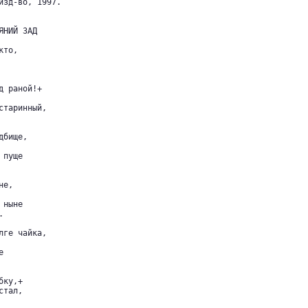
изд-во, 1997.

НИЙ ЗАД

то,

 раной!+

таринный,

бище,

пуще

е,

ныне



ге чайка,



ку,+

тал,
