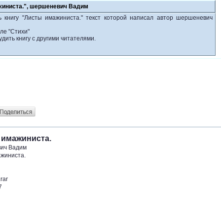
жиниста.", шершеневич Вадим
ь книгу "Листы имажиниста." текст которой написал автор шершеневич
ле "Стихи"
удить книгу с другими читателями.
 имажиниста.
ич Вадим
жиниста.
rar
7