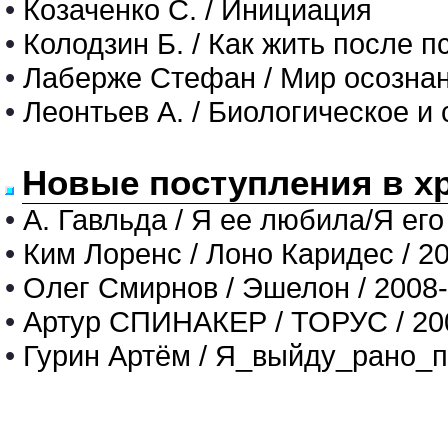
•
Козаченко С. / Инициация
•
Колодзин Б. / Как жить после 
•
Лаберже Стефан / Мир осозна
•
Леонтьев А. / Биологическое и
Новые поступления в х
•
А. Гавльда / Я ее любила/Я его
•
Ким Лоренс / Лоно Каридес / 2
•
Олег Смирнов / Эшелон / 2008
•
Артур СПИНАКЕР / ТОРУС / 20
•
Гурин Артём / Я_выйду_рано_п