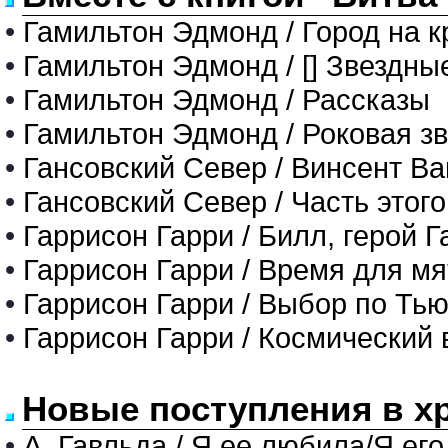
•
Гамильтон Эдмонд / Город на к
•
Гамильтон Эдмонд / [] Звездны
•
Гамильтон Эдмонд / Рассказы
•
Гамильтон Эдмонд / Роковая з
•
Гансовский Север / Винсент Ва
•
Гансовский Север / Часть этог
•
Гаррисон Гарри / Билл, герой Г
•
Гаррисон Гарри / Время для м
•
Гаррисон Гарри / Выбор по Ть
•
Гаррисон Гарри / Космический 
Новые поступления в х
•
А. Гавльда / Я ее любила/Я его