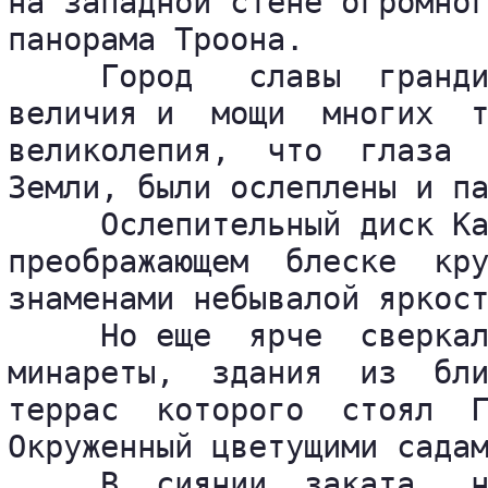
на западной стене огромног
панорама Троона.

     Город   славы  гранди
величия и  мощи  многих  т
великолепия,  что  глаза  
Земли, были ослеплены и па
     Ослепительный диск Ка
преображающем  блеске  кру
знаменами небывалой яркост
     Но еще  ярче  сверкал
минареты,  здания  из  бли
террас  которого  стоял  Г
Окруженный цветущими садам
     В  сиянии  заката,  н