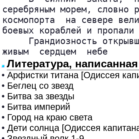
серебряным морем, словно р
космопорта  на севере вели
боевых кораблей и пропали 
     Грандиозность открывш
живым  сердцем  небе
Литература, написанна
•
Арфистки титана [Одиссея кап
•
Беглец со звезд
•
Битва за звезды
•
Битва империй
•
Город на краю света
•
Дети солнца [Одиссея капитан
•
Звездный волк 1-9