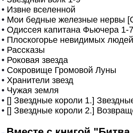
•
Извне вселенной
•
Мои бедные железные нервы [
•
Одиссея капитана Фьючера 1-
•
Плоскогорье невидимых люде
•
Рассказы
•
Роковая звезда
•
Сокровище Громовой Луны
•
Хранители звезд
•
Чужая земля
•
[] Звездные короли 1.] Звездны
•
[] Звездные короли 2.] Возвращ
Вместе с книгой "Битва