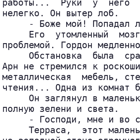
работы...  Руки  у  него  
нелегко. Он вытер лоб.

     - Боже мой! Попадал л
     Его  утомленный  мозг
проблемой. Гордон медленно
     Обстановка  была  сра
Арн не стремился к роскоши
металлическая  мебель, сте
чтения... Одна из комнат б
     Он заглянул в маленьк
полную зелени и света.

     - Господи, мне и во с
     Терраса,  этот малень