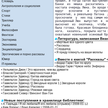
прошел, и тогда Патон выстрелил
Словарь
банки  из  мешка  раскатились  
Антропология и социология
настала очередь Люна. Он вроде 
Спорт
вдруг   вскочили   и   пустилис
проклятий, а револьвер Патона  
Стихи
проскочили  у  них под самым но
Триллер
разъяренный Люн  выпустил  в  н
выскочил  из  окопчика,  чтобы 
Учеба
была готова. Красивая блондинка
Философия
ноги,  казалось, покрыла ногти 
охватывал новенький осиновый бр
Фентези
Литература, написанная Виа
Эзотерика
•
Мертвые все одного цвета
Экономика
•
Рассказы
•
Сердцеед
Энциклопедия
•
Я приду плюнуть на ваши могилы
Эротические и порно рассказы
Юмор
Вместе с книгой "Рассказы" 
•
Видар Гарм / Бег по кругу
IT-приколы
•
Видар Гарм / Чужое небо Энферна
•
Уильямсон Джек / Это мрачнее, чем вы думаете
•
Власов Григорий / Смертоностная игра
•
Гамильтон Эдмонд / Битва империй
•
Гамильтон Эдмонд / Город на краю света
•
Гамильтон Эдмонд / [] Звездные короли 1.] Звездные короли
•
Гамильтон Эдмонд / Рассказы
•
Гамильтон Эдмонд / Роковая звезда
•
Гансовский Север / Винсент Ван Гон
Новые поступления в хранилище библиотеки:
•
А. Гавльда / Я ее любила/Я его любила (отрывок) / 2008-01-12
•
Ким Лоренс / Лоно Каридес / 2008-01-11