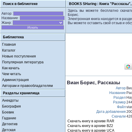
Поиск в библиотеке
BOOKS SHaring :
Книга "Рассказы",
Здесь вы можете бесплатно скачать
Автор:
Борис.
Название:
Электронная книга находится в разд
Жанр:
Вы можете оставить свой отзыв и обс
Библиотека
Главная
Каталог
Новые поступления
Популярная литература
Как качать
Чем читать
Администрация
Виан Борис, Рассказы
Авторам и правообладателям
Автор
Ви
Название
Ра
Разделы хранилища
Раздел
На
Анекдоты
Размер
24
Биография
Файл
via
Дата добавления
20
Боевик
Скачали
428
Гадание
Скачать книгу в архиве RAR
Детектив
Скачать книгу в архиве BZ2
Детская
Скачать книгу в архиве UCA