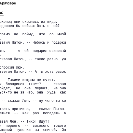
 браузере
е:
аконец они скрылись из вида.

едпочел бы сейчас быть с ней? --

прямо  не  пойму,  что  со  мной



ватил Патон. -- Небось и подарки

юн,  --  я  ей  подарил осиновый



сказал Патон, -- такие давно  уж

просил Люн.

тветил Патон. -- А ты хоть разок

 -- Такими вещами не шутят.

х  блондинок  тянет?  --  сказал

ойдет,  не  она  первая,  не она

ься-то не за что, она  худа  как

 -- сказал Люн, -- ну чего ты ко

треть противно, -- сказал Патон.

ешься  --  как  раз  попадешь  в

азал Люн. -- Тихо! Идут!

я  первого  --  высокого  тощего

ышиной  тушенки  за  спиной.  Он
