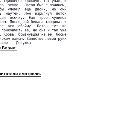
. Удивленно крякнув, тот упал, и

по  земле.  Патон был с почином,

бы  уложил  еще  двоих,  но  они

ь  наутек.  Люн  изрыгнул  поток

дал  осечку.  Еще  трое  жуликов

сом. Последней бежала женщина, и

ее  всю  обойму.  Патон  тут  же

 прикончить ее, но она и так уже

. Кровь, брызнувшая на ее  босые

ярким лаком. Запястье левой руки

аслет.  Девушка
н Борис:
читатели смотрели: