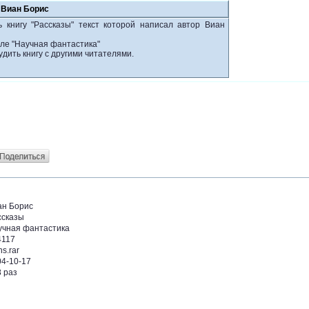
 Виан Борис
 книгу "Рассказы" текст которой написал автор Виан
еле "Научная фантастика"
удить книгу с другими читателями.
ан Борис
ссказы
учная фантастика
4117
ns.rar
04-10-17
 раз