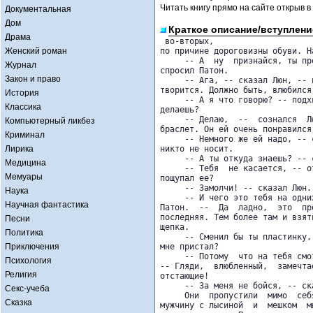
Читать книгу прямо на сайте открыв в
Документальная
Дом
Краткое описание/вступлени
Драма
 во-вторых,

Женский роман
по причине дороговизны обуви. Н
     -- А  ну  признайся, ты пр
Журнал
спросил Патон.

Закон и право
     -- Ага, -- сказал Люн, -- 
творится. Должно быть, влюбился.
История
     -- А я что говорю? -- подх
Классика
делаешь?

     -- Делаю,  --  сознался  Л
Компьютерный ликбез
браслет. Он ей очень понравился.
Криминал
     -- Немного же ей надо, -- 
Лирика
никто не носит.

     -- А ты откуда знаешь? -- с
Медицина
     -- Тебя  не касается, -- о
Мемуары
пощупал ее?

     -- Замолчи! -- сказал Люн.
Наука
     -- И чего это тебя на одни
Научная фантастика
Патон.  --  Да  ладно,  это  пр
последняя. Тем более там и взят
Песни
щепка.

Политика
     -- Сменил бы ты пластинку,
Приключения
мне пристал?

     -- Потому  что на тебя смо
Психология
-- Гляди,  влюбленный,  замечта
Религия
отстающие!

     -- За меня не бойся, -- ск
Секс-учеба
     Они  пропустили  мимо  себ
Сказка
мужчину с лысиной  и  мешком  м