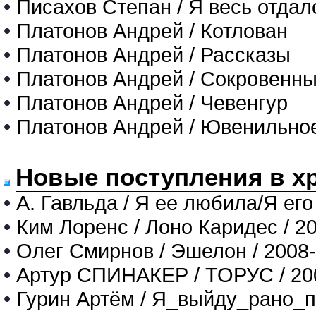
•
Писахов Степан / Я весь отдал
•
Платонов Андрей / Котлован
•
Платонов Андрей / Рассказы
•
Платонов Андрей / Сокровенны
•
Платонов Андрей / Чевенгур
•
Платонов Андрей / Ювенильно
Новые поступления в х
•
А. Гавльда / Я ее любила/Я его
•
Ким Лоренс / Лоно Каридес / 2
•
Олег Смирнов / Эшелон / 2008
•
Артур СПИНАКЕР / ТОРУС / 20
•
Гурин Артём / Я_выйду_рано_п