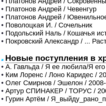
•
Платонов Андрей / Сокровенны
•
Платонов Андрей / Чевенгур
•
Платонов Андрей / Ювенильно
•
Поволоцкая И. / Сочельник
•
Подольский Нaль / Кошачья ис
•
Покровский Александр / ... Рас
Новые поступления в х
•
А. Гавльда / Я ее любила/Я его
•
Ким Лоренс / Лоно Каридес / 2
•
Олег Смирнов / Эшелон / 2008
•
Артур СПИНАКЕР / ТОРУС / 20
•
Гурин Артём / Я_выйду_рано_п