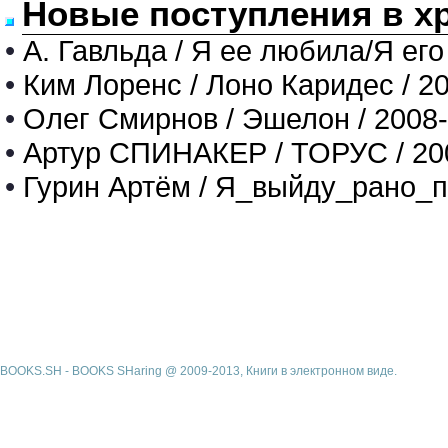
Новые поступления в х
•
А. Гавльда / Я ее любила/Я его
•
Ким Лоренс / Лоно Каридес / 2
•
Олег Смирнов / Эшелон / 2008
•
Артур СПИНАКЕР / ТОРУС / 20
•
Гурин Артём / Я_выйду_рано_п
BOOKS.SH - BOOKS SHaring @ 2009-2013, Книги в электронном виде.