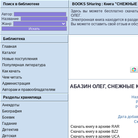
Поиск в библиотеке
BOOKS SHaring :
Книга "СНЕЖНЫЕ
Здесь вы можете бесплатно скача
Автор:
ОЛЕГ.
Название:
Электронная книга находится в разде
Жанр:
Вы можете оставить свой отзыв и обс
Библиотека
Главная
Каталог
Новые поступления
Популярная литература
Как качать
Чем читать
Администрация
АБАЗИН ОЛЕГ, СНЕЖНЫЕ 
Авторам и правообладателям
Наз
Разделы хранилища
Р
Анекдоты
Р
Биография
Дата доба
Боевик
С
Гадание
Скачать книгу в архиве RAR
Детектив
Скачать книгу в архиве BZ2
Детская
Скачать книгу в архиве UCA