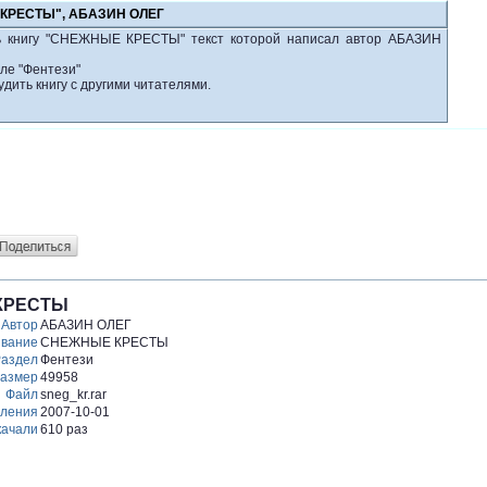
 КРЕСТЫ", АБАЗИН ОЛЕГ
ть книгу "СНЕЖНЫЕ КРЕСТЫ" текст которой написал автор АБАЗИН
ле "Фентези"
удить книгу с другими читателями.
КРЕСТЫ
Автор
АБАЗИН ОЛЕГ
вание
СНЕЖНЫЕ КРЕСТЫ
аздел
Фентези
азмер
49958
Файл
sneg_kr.rar
вления
2007-10-01
качали
610 раз