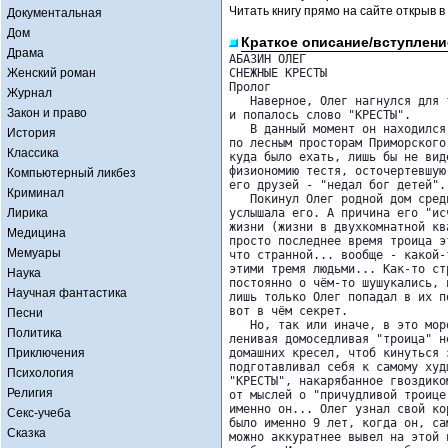
Читать книгу прямо на сайте открыв в
Документальная
Дом
Краткое описание/вступлени
Драма
АБАЗИН ОЛЕГ 

Женский роман
СНЕЖНЫЕ КРЕСТЫ

Пролог   

Журнал
   Наверное, Олег нагнулся для 
Закон и право
и попалось слово "КРЕСТЫ". 

   В данный момент он находился
История
по лесным просторам Приморского
Классика
куда было ехать, лишь бы не вид
физиономию тестя, осточертевшую
Компьютерный ликбез
его друзей - "недал бог детей". 
Криминал
   Покинул Олег родной дом сред
Лирика
услышала его. А причина его "ис
жизни (жизни в двухкомнатной кв
Медицина
просто последнее время троица э
Мемуары
что странной... вообще - какой-
этими тремя людьми... Как-то ст
Наука
постоянно о чём-то шушукались, 
Научная фантастика
лишь только Олег попадал в их п
вот в чём секрет. 

Песни
   Но, так или иначе, в это мор
Политика
ленивая домоседливая "троица" н
Приключения
домашних кресел, чтоб кинуться 
подготавливал себя к самому худ
Психология
"КРЕСТЫ", накарябанное гвоздико
Религия
от мыслей о "причудливой троице
именно он... Олег узнал свой ко
Секс-учеба
было именно 9 лет, когда он, са
Сказка
можно аккуратнее вывел на этой 