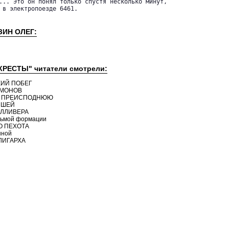
... Это он понял только спустя несколько минут,

 в электропоезде 6461. 

ЗИН ОЛЕГ:
КРЕСТЫ" читатели смотрели:
СКИЙ ПОБЕГ
ЕМОНОВ
 В ПРЕИСПОДНЮЮ
ЫШЕЙ
УЛЛИВЕРА
едьмой формации
О ПЕХОТА
нной
ОЛИГАРХА