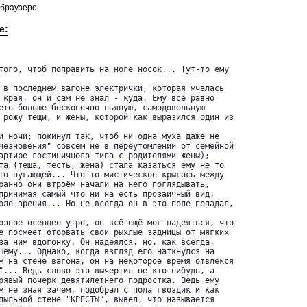
 браузере
е:
того, чтоб поправить на ноге носок... Тут-то ему

 в последнем вагоне электрички, которая мчалась

 края, он и сам не знал - куда. Ему всё равно

еть больше бесконечно пьяную, самодовольную

 рожу тёщи, и жены, которой как выразился один из



и ночи; покинул так, чтоб ни одна муха даже не

чезновения" совсем не в переутомлении от семейной

артире гостиничного типа с родителями жены);

та (тёща, тесть, жена) стала казаться ему не то

то пугающей... Что-то мистическое крылось между

ранно они втроём начали на него поглядывать,

принимая самый что ни на есть прозаичный вид,

оле зрения... Но не всегда он в это поле попадал,

озное осеннее утро, он всё ещё мог надеяться, что

е посмеет оторвать свои рыхлые задницы от мягких

за ним вдогонку. Он надеялся, но, как всегда,

шему... Однако, когда взгляд его наткнулся на

м на стене вагона, он на некоторое время отвлёкся

"... Ведь слово это вычертил не кто-нибудь, а

рявый почерк девятилетнего подростка. Ведь ему

м не зная зачем, подобрал с пола гвоздик и как

пыльной стене "КРЕСТЫ", вывел, что называется
