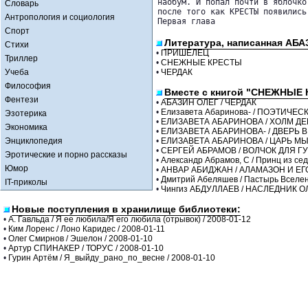
наобум. И попал почти в яблочко
Словарь
после того как КРЕСТЫ появились
Антропология и социология
Первая глава 

Спорт
Литература, написанная АБА
Стихи
•
ПРИШЕЛЕЦ
Триллер
•
СНЕЖНЫЕ КРЕСТЫ
Учеба
•
ЧЕРДАК
Философия
Вместе с книгой "СНЕЖНЫЕ 
Фентези
•
АБАЗИН ОЛЕГ / ЧЕРДАК
•
Елизавета Абаринова- / ПОЭТИЧЕ
Эзотерика
•
ЕЛИЗАВЕТА АБАРИНОВА / ХОЛМ Д
Экономика
•
ЕЛИЗАВЕТА АБАРИНОВА- / ДВЕРЬ
Энциклопедия
•
ЕЛИЗАВЕТА АБАРИНОВА / ЦАРЬ М
•
СЕРГЕЙ АБРАМОВ / ВОЛЧОК ДЛЯ Г
Эротические и порно рассказы
•
Александр Абрамов, С / Принц из с
Юмор
•
АНВАР АБИДЖАН / АЛАМАЗОН И ЕГ
•
Дмитрий Абеляшев / Пастырь Вселе
IT-приколы
•
Чингиз АБДУЛЛАЕВ / НАСЛЕДНИК 
Новые поступления в хранилище библиотеки:
•
А. Гавльда / Я ее любила/Я его любила (отрывок) / 2008-01-12
•
Ким Лоренс / Лоно Каридес / 2008-01-11
•
Олег Смирнов / Эшелон / 2008-01-10
•
Артур СПИНАКЕР / ТОРУС / 2008-01-10
•
Гурин Артём / Я_выйду_рано_по_весне / 2008-01-10