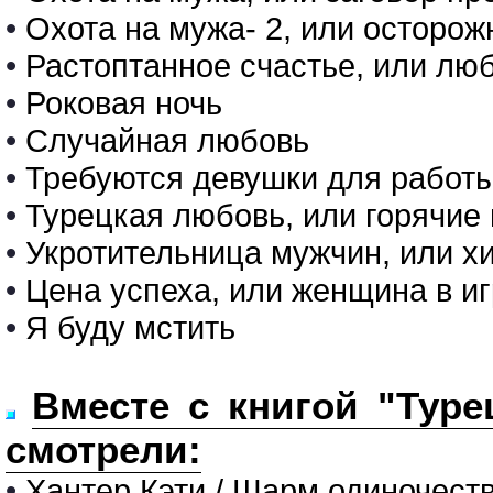
•
Охота на мужа- 2, или осторо
•
Растоптанное счастье, или люб
•
Роковая ночь
•
Случайная любовь
•
Требуются девушки для работ
•
Турецкая любовь, или горячие 
•
Укротительница мужчин, или 
•
Цена успеха, или женщина в иг
•
Я буду мстить
Вместе с книгой "Туре
смотрели:
•
Хантер Кэти / Шарм одиночест