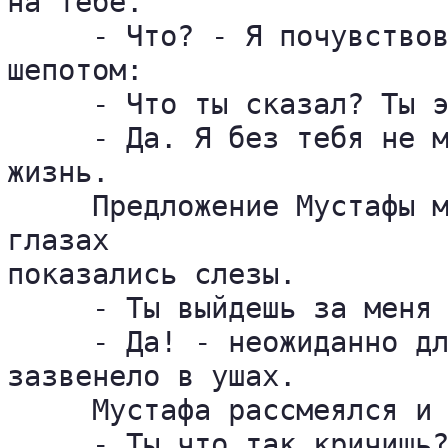
на тебе.

     - Что? - Я почувствов
шепотом:

     - Что ты сказал? Ты э
     - Да. Я без тебя не м
жизнь.

     Предложение Мустафы м
глазах 

показались слезы.

     - Ты выйдешь за меня 
     - Да! - неожиданно дл
зазвенело в ушах.

     Мустафа рассмеялся и 
     - Ты что так кричишь?