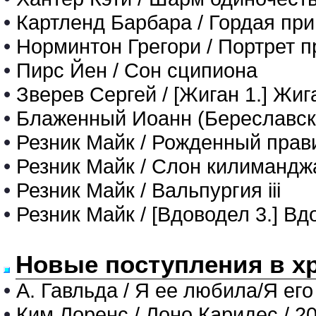
•
Картленд Барбара / Гордая пр
•
Норминтон Грегори / Портрет п
•
Пирс Йен / Сон сципиона
•
Зверев Сергей / [Жиган 1.] Жиг
•
Блаженный Иоанн (Береславский
•
Резник Майк / Рожденный прав
•
Резник Майк / Слон килимандж
•
Резник Майк / Вальпургия iii
•
Резник Майк / [Вдоводел 3.] В
Новые поступления в х
•
А. Гавльда / Я ее любила/Я его
•
Ким Лоренс / Лоно Каридес / 2