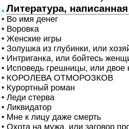
Литература, написанна
•
Во имя денег
•
Воровка
•
Женские игры
•
Золушка из глубинки, или хозя
•
Интриганка, или бойтесь же
•
Исповедь грешницы, или двое 
•
КОРОЛЕВА ОТМОРОЗКОВ
•
Курортный роман
•
Леди стерва
•
Ликвидатор
•
Мне к лицу даже смерть
•
Охота на мужа, или заговор пр