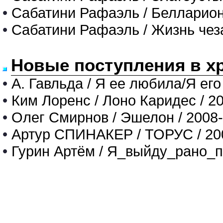
•
Сабатини Рафаэль / Белларио
•
Сабатини Рафаэль / Жизнь чез
Новые поступления в х
•
А. Гавльда / Я ее любила/Я его
•
Ким Лоренс / Лоно Каридес / 2
•
Олег Смирнов / Эшелон / 2008
•
Артур СПИНАКЕР / ТОРУС / 20
•
Гурин Артём / Я_выйду_рано_п