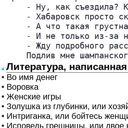
     - Ну, как съездила? К
     - Хабаровск просто ск
     - А что такая грустна
     - И не только из-за н
     - Жду подробного расс
     Подлив мне шампанско
Литература, написанна
•
Во имя денег
•
Воровка
•
Женские игры
•
Золушка из глубинки, или хозя
•
Интриганка, или бойтесь же
•
Исповедь грешницы, или двое 