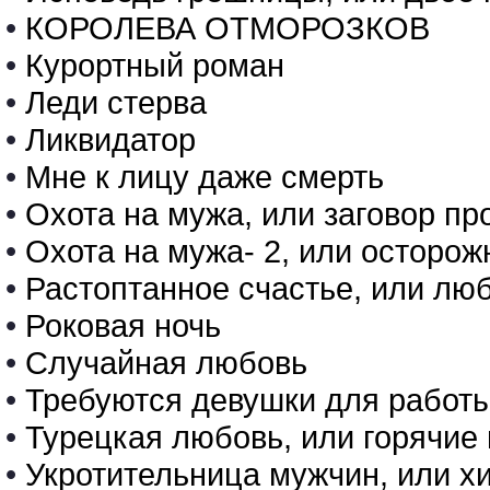
•
КОРОЛЕВА ОТМОРОЗКОВ
•
Курортный роман
•
Леди стерва
•
Ликвидатор
•
Мне к лицу даже смерть
•
Охота на мужа, или заговор пр
•
Охота на мужа- 2, или осторо
•
Растоптанное счастье, или люб
•
Роковая ночь
•
Случайная любовь
•
Требуются девушки для работ
•
Турецкая любовь, или горячие 
•
Укротительница мужчин, или 