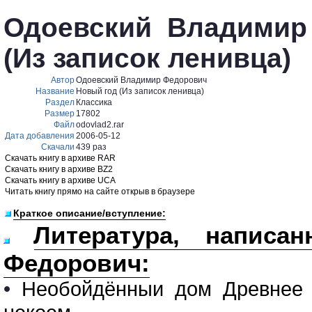
Одоевский Владимир
(Из записок ленивца)
Автор
Одоевский Владимир Федорович
Название
Новый год (Из записок ленивца)
Раздел
Классика
Размер
17802
Файл
odovlad2.rar
Дата добавления
2006-05-12
Скачали
439 раз
Скачать книгу в архиве RAR
Скачать книгу в архиве BZ2
Скачать книгу в архиве UCA
Читать книгу прямо на сайте открыв в браузере
Краткое описание/вступление:
Литература, написа
Федорович:
•
Необойдённыи дом Древнее 