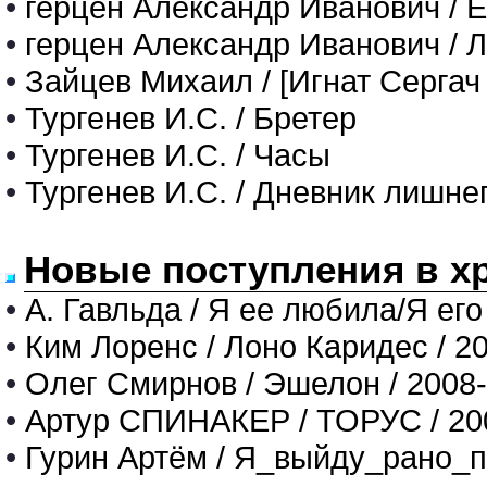
•
герцен Александр Иванович / 
•
герцен Александр Иванович / 
•
Зайцев Михаил / [Игнат Сергач
•
Тургенев И.С. / Бретер
•
Тургенев И.С. / Часы
•
Тургенев И.С. / Дневник лишне
Новые поступления в х
•
А. Гавльда / Я ее любила/Я его
•
Ким Лоренс / Лоно Каридес / 2
•
Олег Смирнов / Эшелон / 2008
•
Артур СПИНАКЕР / ТОРУС / 20
•
Гурин Артём / Я_выйду_рано_п