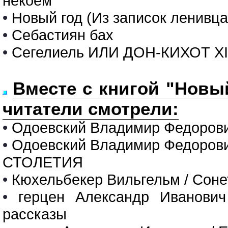
некоем
•
Новый год (Из записок ленивца
•
Себастиян бах
•
Сегелиель ИЛИ ДОН-КИХОТ X
Вместе с книгой "Новый
читатели смотрели:
•
Одоевский Владимир Федорови
•
Одоевский Владимир Федоров
СТОЛЕТИЯ
•
Кюхельбекер Вильгельм / Сон
•
герцен Александр Иванович 
рассказы