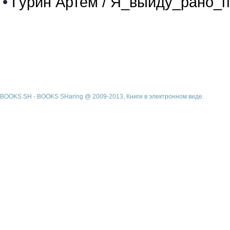
•
Гурин Артём / Я_выйду_рано_п
BOOKS.SH - BOOKS SHaring @ 2009-2013, Книги в электронном виде.