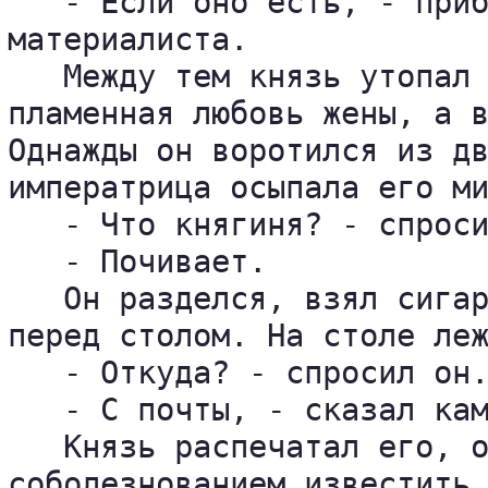
   - Если оно есть, - приб
материалиста.

   Между тем князь утопал 
пламенная любовь жены, а в
Однажды он воротился из дв
императрица осыпала его ми
   - Что княгиня? - спроси
   - Почивает.

   Он разделся, взял сигар
перед столом. На столе леж
   - Откуда? - спросил он.
   - С почты, - сказал кам
   Князь распечатал его, о
соболезнованием известить 