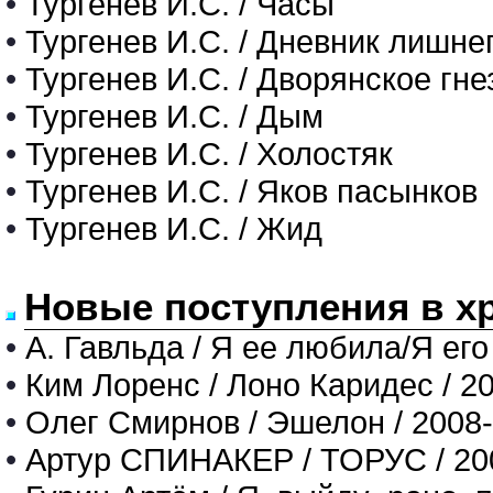
•
Тургенев И.С. / Часы
•
Тургенев И.С. / Дневник лишне
•
Тургенев И.С. / Дворянское гне
•
Тургенев И.С. / Дым
•
Тургенев И.С. / Холостяк
•
Тургенев И.С. / Яков пасынков
•
Тургенев И.С. / Жид
Новые поступления в х
•
А. Гавльда / Я ее любила/Я его
•
Ким Лоренс / Лоно Каридес / 2
•
Олег Смирнов / Эшелон / 2008
•
Артур СПИНАКЕР / ТОРУС / 20