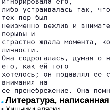
игнорировала его, 

либо устраивалась так, что
тех пор был 

неизменно вежлив и внимате
порывы и 

страстно ждала момента, ко
личности. 

Она содрогалась, думая о н
его, как ей того 

хотелось; он подавлял ее с
внимания на 

ее пренебрежение. Она пом
Литература, написанная
•
Хищники аляски