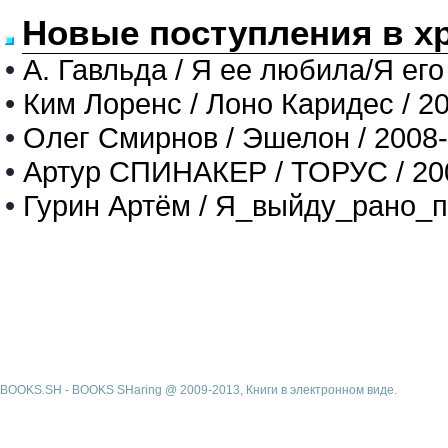
Новые поступления в х
•
А. Гавльда / Я ее любила/Я его
•
Ким Лоренс / Лоно Каридес / 2
•
Олег Смирнов / Эшелон / 2008
•
Артур СПИНАКЕР / ТОРУС / 20
•
Гурин Артём / Я_выйду_рано_п
BOOKS.SH - BOOKS SHaring @ 2009-2013, Книги в электронном виде.