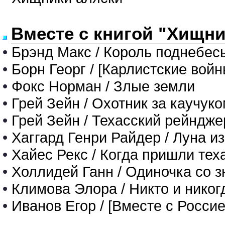
Вместе с книгой "Хищни
•
Брэнд Макс / Король поднебес
•
Борн Георг / [Карлистские войны
•
Фокс Норман / Злые земли
•
Грей Зейн / Охотник за каучук
•
Грей Зейн / Техасский рейндже
•
Хаггард Генри Райдер / Луна и
•
Хайес Рекс / Когда пришли те
•
Холлидей Ганн / Одиночка со 
•
Климова Элора / Никто и никог
•
Иванов Егор / [Вместе с Росси