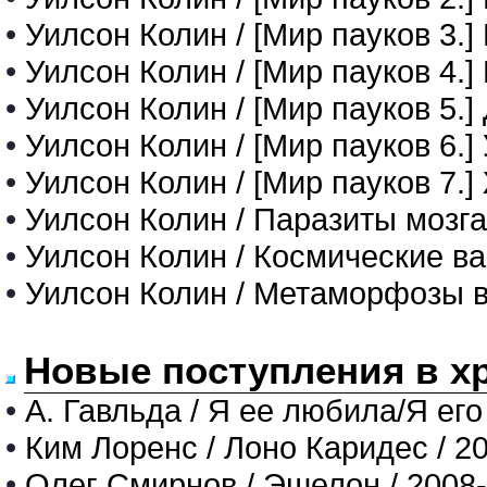
•
Уилсон Колин / [Мир пауков 3.
•
Уилсон Колин / [Мир пауков 4.]
•
Уилсон Колин / [Мир пауков 5.]
•
Уилсон Колин / [Мир пауков 6.
•
Уилсон Колин / [Мир пауков 7.
•
Уилсон Колин / Паразиты мозга
•
Уилсон Колин / Космические в
•
Уилсон Колин / Метаморфозы 
Новые поступления в х
•
А. Гавльда / Я ее любила/Я его
•
Ким Лоренс / Лоно Каридес / 2
•
Олег Смирнов / Эшелон / 2008