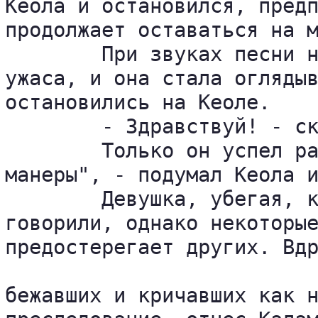
Кеола и остановился, предп
продолжает оставаться на м
	При звуках песни на лице девушки отразилось смущение, рот приоткрылся от 

ужаса, и она стала оглядыв
остановились на Кеоле.

	- Здравствуй! - сказал он. - Тебе незачем пугаться, я тебя не съем.

	Только он успел разинуть рот, как девушка убежала в кусты. "Странные 

манеры", - подумал Кеола и
	Девушка, убегая, кричала что-то на языке, на котором на Гавайях не 

говорили, однако некоторые
предостерегает других. Вдр
бежавших и кричавших как н