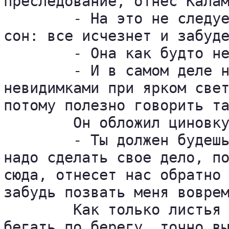
преследование, отнес Калам
	- На это не следует обращать внимания, - сказал Каламак. - Это похоже на 

сон: все исчезнет и забуде
	- Она как будто не видела меня, - сказал Кеола.

	- И в самом деле не видела, - ответил колдун. - Мы гуляем здесь 

невидимками при ярком свет
потому полезно говорить та
	Он обложил циновку камнями, положив посреди листья.

	- Ты должен будешь зажечь листья и поддерживать медленное горение. Мне 

надо сделать свое дело, по
сюда, отнесет нас обратно 
забудь позвать меня воврем
	Как только листья загорелись, колдун выскочил из круга, как олень, и начал 

бегать по берегу, точно вы