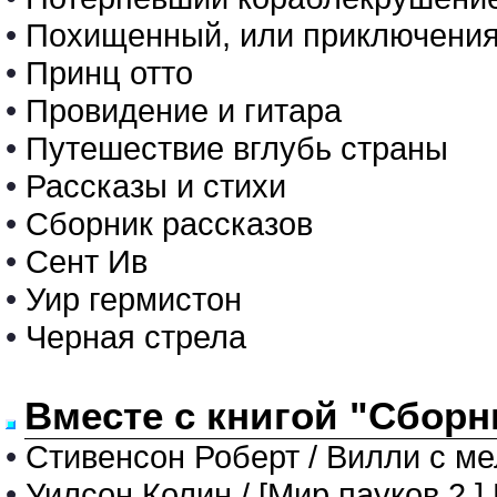
•
Похищенный, или приключения
•
Принц отто
•
Провидение и гитара
•
Путешествие вглубь страны
•
Рассказы и стихи
•
Сборник рассказов
•
Сент Ив
•
Уир гермистон
•
Черная стрела
Вместе с книгой "Сборн
•
Стивенсон Роберт / Вилли с м
•
Уилсон Колин / [Мир пауков 2.]