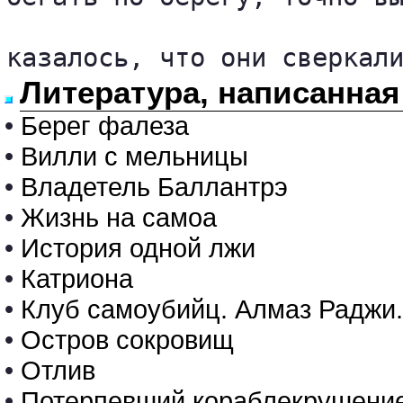
казалось, что они сверкал
Литература, написанная
•
Берег фалеза
•
Вилли с мельницы
•
Владетель Баллантрэ
•
Жизнь на самоа
•
История одной лжи
•
Катриона
•
Клуб самоубийц. Алмаз Раджи.
•
Остров сокровищ
•
Отлив
•
Потерпевший кораблекрушени