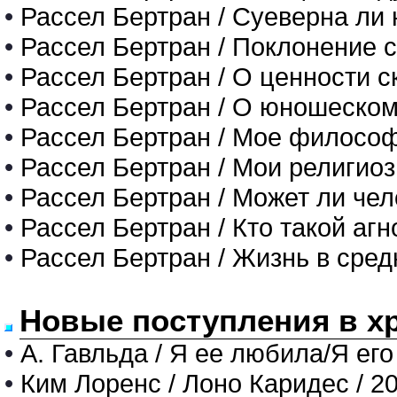
•
Рассел Бертран / Суеверна ли 
•
Рассел Бертран / Поклонение 
•
Рассел Бертран / О ценности 
•
Рассел Бертран / О юношеско
•
Рассел Бертран / Мое философ
•
Рассел Бертран / Мои религио
•
Рассел Бертран / Может ли че
•
Рассел Бертран / Кто такой агн
•
Рассел Бертран / Жизнь в сред
Новые поступления в х
•
А. Гавльда / Я ее любила/Я его
•
Ким Лоренс / Лоно Каридес / 2