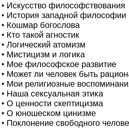
•
Искусство философствования
•
История западной философии
•
Кошмар богослова
•
Кто такой агностик
•
Логический атомизм
•
Мистицизм и логика
•
Мое философское развитие
•
Может ли человек быть рацио
•
Мои религиозные воспоминани
•
Наша сексуальная этика
•
О ценности скептицизма
•
О юношеском цинизме
•
Поклонение свободного челов