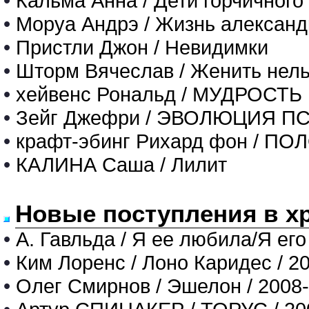
•
Кальма Анна / Дети горчичного
•
Моруа Андрэ / Жизнь алексан
•
Пристли Джон / Невидимки
•
Шторм Вячеслав / Женить нел
•
хейвенс Рональд / МУДРОС
•
Зейг Джефри / ЭВОЛЮЦИЯ П
•
крафт-эбинг Рихард фон / 
•
КАЛИНА Саша / Лилит
Новые поступления в х
•
А. Гавльда / Я ее любила/Я его
•
Ким Лоренс / Лоно Каридес / 2
•
Олег Смирнов / Эшелон / 2008