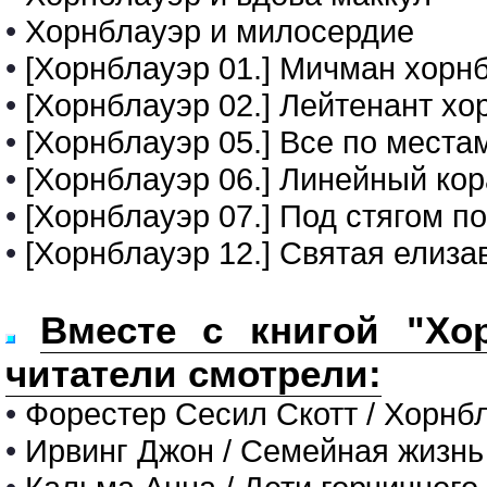
•
Хорнблауэр и милосердие
•
[Хорнблауэр 01.] Мичман хорн
•
[Хорнблауэр 02.] Лейтенант хо
•
[Хорнблауэр 05.] Все по места
•
[Хорнблауэр 06.] Линейный ко
•
[Хорнблауэр 07.] Под стягом 
•
[Хорнблауэр 12.] Святая елиза
Вместе с книгой "Хо
читатели смотрели:
•
Форестер Сесил Скотт / Хорнб
•
Ирвинг Джон / Семейная жизнь