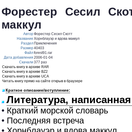
Форестер Сесил Ско
маккул
Автор
Форестер Сесил Скотт
Название
Хорнблауэр и вдова маккул
Раздел
Приключения
Размер
40403
Файл
forest91.rar
Дата добавления
2006-01-04
Скачали
377 раз
Скачать книгу в архиве RAR
Скачать книгу в архиве BZ2
Скачать книгу в архиве UCA
Читать книгу прямо на сайте открыв в браузере
Краткое описание/вступление:
Литература, написанная
•
Краткий морской словарь
•
Последняя встреча
•
Хорнблауэр и вдова маккул