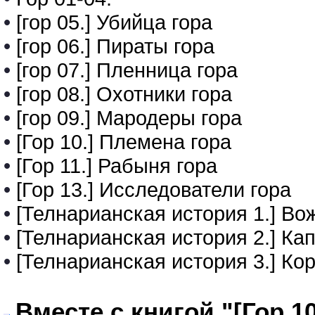
•
[гор 05.] Убийца гора
•
[гор 06.] Пираты гора
•
[гор 07.] Пленница гора
•
[гор 08.] Охотники гора
•
[гор 09.] Мародеры гора
•
[Гор 10.] Племена гора
•
[Гор 11.] Рабыня гора
•
[Гор 13.] Исследователи гора
•
[Телнарианская история 1.] Во
•
[Телнарианская история 2.] Ка
•
[Телнарианская история 3.] Ко
Вместе с книгой "[Гор 1