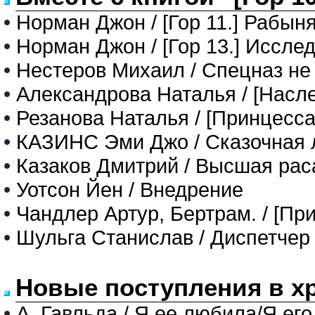
•
Норман Джон / [Гор 11.] Рабыня
•
Норман Джон / [Гор 13.] Иссле
•
Нестеров Михаил / Спецназ не
•
Александрова Наталья / [Насл
•
Резанова Наталья / [Принцесса
•
КАЗИНС Эми Джо / Сказочная
•
Казаков Дмитрий / Высшая рас
•
Уотсон Йен / Внедрение
•
Чандлер Артур, Бертрам. / [Пр
•
Шульга Станислав / Диспетчер
Новые поступления в х
•
А. Гавльда / Я ее любила/Я его