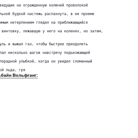
ведущие на огражденную колючей проволокой 

льной будкой настежь распахнута, в ее проеме 

имым нетерпением глядел на приближающийся 

 винтовку, лежавшую у него на коленях, но затем,

уль и выжал газ, чтобы быстрее преодолеть 

лал несколько шагов навстречу подъезжающей 

лорадной улыбкой, когда он увидел сломанный 

ой льда, гря
ьбайн Вольфганг: