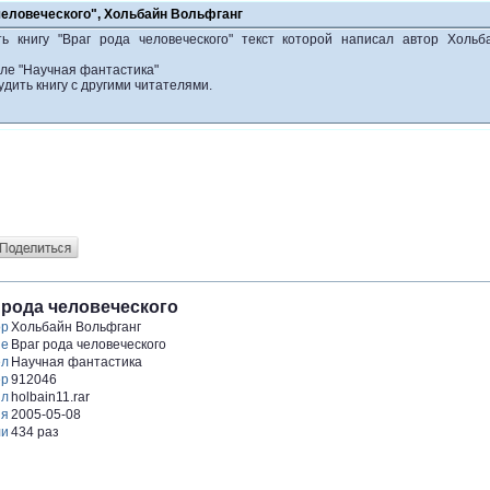
человеческого", Хольбайн Вольфганг
ь книгу "Враг рода человеческого" текст которой написал автор Хольб
еле "Научная фантастика"
удить книгу с другими читателями.
 рода человеческого
ор
Хольбайн Вольфганг
ие
Враг рода человеческого
ел
Научная фантастика
ер
912046
йл
holbain11.rar
ия
2005-05-08
ли
434 раз