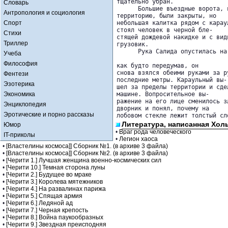
тщательно убран.

Словарь
      Большие въездные ворота, 
Антропология и социология
территорию, были закрыты, но 

Спорт
небольшая калитка рядом с карау
стоял человек в черной бле-

Стихи
стящей дождевой накидке и с вид
Триллер
грузовик.

      Рука Салида опустилась на
Учеба
Философия
как будто передумав, он 

снова взялся обеими руками за р
Фентези
последние метры. Караульный вы-

Эзотерика
шел за пределы территории и сде
Экономика
машине. Вопросительное вы-

ражение на его лице сменилось з
Энциклопедия
дворник и понял, почему на 

Эротические и порно рассказы
лобовом стекле лежит толстый сл
Литература, написанная Хол
Юмор
•
Враг рода человеческого
IT-приколы
•
Легион хаоса
•
[Властелины космоса]] Сборник №1. (в архиве 3 файла)
•
[Властелины космоса]] Сборник №2. (в архиве 3 файла)
•
[Черити 1.] Лучшая женщина военно-космических сил
•
[Черити 10.] Темная сторона луны
•
[Черити 2.] Будущее во мраке
•
[Черити 3.] Королева мятежников
•
[Черити 4.] На развалинах парижа
•
[Черити 5.] Спящая армия
•
[Черити 6.] Ледяной ад
•
[Черити 7.] Черная крепость
•
[Черити 8.] Война паукообразных
•
[Черити 9.] Звездная преисподняя