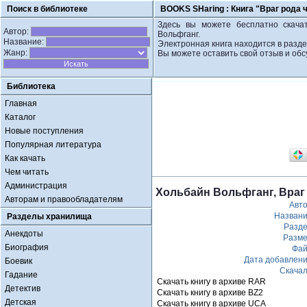
Поиск в библиотеке
BOOKS SHaring :
Книга "Враг рода 
Здесь вы можете бесплатно скачат
Автор:
Вольфганг.
Название:
Электронная книга находится в разд
Жанр:
Вы можете оставить свой отзыв и обс
Библиотека
Главная
Каталог
Новые поступления
Популярная литература
Как качать
Чем читать
Администрация
Хольбайн Вольфганг, Враг
Авторам и правообладателям
Авт
Назван
Разделы хранилища
Разд
Анекдоты
Разм
Биография
Фа
Дата добавлен
Боевик
Скача
Гадание
Скачать книгу в архиве RAR
Детектив
Скачать книгу в архиве BZ2
Детская
Скачать книгу в архиве UCA