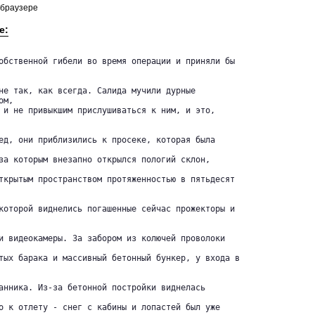
 браузере
е:
обственной гибели во время операции и приняли бы

не так, как всегда. Салида мучили дурные 

м, 

 и не привыкшим прислушиваться к ним, и это, 

ед, они приблизились к просеке, которая была 

за которым внезапно открылся пологий склон, 

ткрытым пространством протяженностью в пятьдесят

которой виднелись погашенные сейчас прожекторы и

и видеокамеры. За забором из колючей проволоки 

тых барака и массивный бетонный бункер, у входа в

анника. Из-за бетонной постройки виднелась 

о к отлету - снег с кабины и лопастей был уже 
