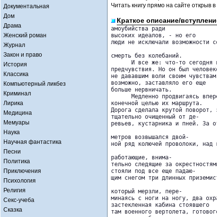
Читать книгу прямо на сайте открыв в
Документальная
Дом
Краткое описание/вступлени
Драма
амоубийства ради 

Женский роман
высоких идеалов, - но его 

люди не исключали возможности с
Журнал
Закон и право
смерть без колебаний.

      И все же: что-то сегодня 
История
предчувствия. Но он был человеко
Классика
не дававшим воли своим чувствам
возможно, заставляло его еще 

Компьютерный ликбез
больше нервничать.

Криминал
      Медленно продвигаясь впер
Лирика
конечной целью их маршрута. 

Дорога сделала крутой поворот, 
Медицина
тщательно очищенный от де-

Мемуары
ревьев, кустарника и пней. За о
Наука
метров возвышался двой-

Научная фантастика
ной ряд колючей проволоки, над 
Песни
работающие, внима-

Политика
тельно следящие за окрестностям
Приключения
стояли под все еще падаю-

щим снегом три длинных приземис
Психология
Религия
который мерзли, пере-

минаясь с ноги на ногу, два охр
Секс-учеба
застекленная кабина стоявшего 

Сказка
там военного вертолета, готовог