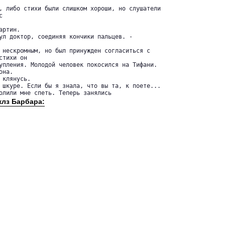
, либо стихи были слишком хороши, но слушатели 

 

ртин.

ул доктор, соединяя кончики пальцев. -

 нескромным, но был принужден согласиться с 

тихи он 

упления. Молодой человек покосился на Тифани.

на.

клянусь.

 шкуре. Если бы я знала, что вы та, к поете...

олили мне спеть. Теперь занялись 
клз Барбара: