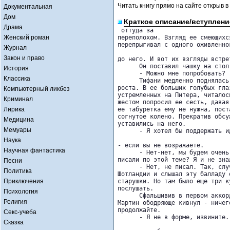
Читать книгу прямо на сайте открыв в
Документальная
Дом
Краткое описание/вступлени
Драма
 оттуда за 

Женский роман
переполохом. Взгляд ее смеющихся
перепрыгивал с одного оживленно
Журнал
Закон и право
до него. И вот их взгляды встрет
      Он поставил чашку на стол
История
      - Можно мне попробовать?

Классика
      Тифани медленно поднялась
роста. В ее больших голубых глаз
Компьютерный ликбез
устремленных на Питера, читалос
Криминал
жестом попросил ее сесть, давая
Лирика
ее табуретка ему не нужна, пост
согнутое колено. Прекратив обсуж
Медицина
уставились на него.

Мемуары
      - Я хотел бы поддержать и
Наука
- если вы не возражаете.

Научная фантастика
      - Нет-нет, мы будем очень
писали по этой теме? Я и не знал
Песни
      - Нет, не писал. Так, слу
Политика
Шотландии и слышал эту балладу о
Приключения
старушки. Но там было еще три к
послушать.

Психология
      Сфальшивив в первом аккор
Религия
Мартин ободряюще кивнул - ничего
продолжайте.

Секс-учеба
      - Я не в форме, извините.
Сказка