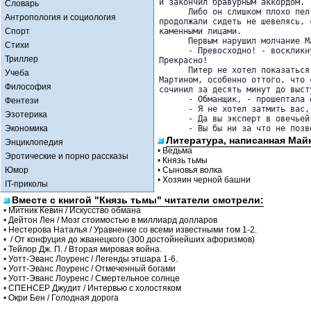
и закончил бравурным аккордом.

Словарь
      Либо он слишком плохо пел
Антропология и социология
продолжали сидеть не шевелясь, с
Спорт
каменными лицами.

      Первым нарушил молчание Ма
Стихи
      - Превосходно! - воскликн
Триллер
Прекрасно!

      Питер не хотел показаться
Учеба
Мартином, особенно оттого, что с
Философия
сочинил за десять минут до выст
      - Обманщик, - прошептала о
Фентези
      - Я не хотел затмить вас, 
Эзотерика
      - Да вы эксперт в овечьей
Экономика
      - Вы бы ни за что не позв
Литература, написанная Май
Энциклопедия
•
Ведьма
Эротические и порно рассказы
•
Князь тьмы
Юмор
•
Сыновья волка
•
Хозяин черной башни
IT-приколы
Вместе с книгой "Князь тьмы" читатели смотрели:
•
Митник Кевин / Искусство обмана
•
Дейтон Лен / Мозг стоимостью в миллиард долларов
•
Нестерова Наталья / Уравнение со всеми известными том 1-2.
•
/ От конфуция до жванецкого (300 достойнейших афоризмов)
•
Тейлор Дж. П. / Вторая мировая война.
•
Уотт-Эванс Лоуренс / Легенды этшара 1-6.
•
Уотт-Эванс Лоуренс / Отмеченный богами
•
Уотт-Эванс Лоуренс / Смертельное солнце
•
СПЕНСЕР Джудит / Интервью с холостяком
•
Окри Бен / Голодная дорога