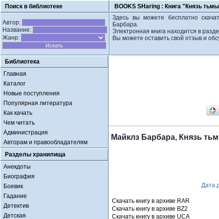
Поиск в библиотеке
BOOKS SHaring :
Книга "Князь тьмы
Здесь вы можете бесплатно скачат
Автор:
Барбара.
Название:
Электронная книга находится в разде
Жанр:
Вы можете оставить свой отзыв и обс
Библиотека
Главная
Каталог
Новые поступления
Популярная литература
Как качать
Чем читать
Администрация
Майклз Барбара, Князь ть
Авторам и правообладателям
Разделы хранилища
Анекдоты
Биография
Дата 
Боевик
Гадание
Скачать книгу в архиве RAR
Детектив
Скачать книгу в архиве BZ2
Детская
Скачать книгу в архиве UCA