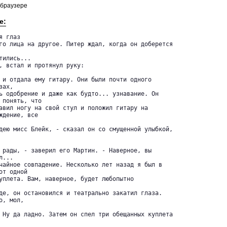
 браузере
е:
 глаз 

го лица на другое. Питер ждал, когда он доберется

ились...

, встал и протянул руку:

 и отдала ему гитару. Они были почти одного 

ах, 

ь одобрение и даже как будто... узнавание. Он 

 понять, что 

авил ногу на свой стул и положил гитару на 

дение, все 

дею мисс Блейк, - сказал он со смущенной улыбкой,

 рады, - заверил его Мартин. - Наверное, вы 

...

чайное совпадение. Несколько лет назад я был в 

т одной 

уплета. Вам, наверное, будет любопытно

де, он остановился и театрально закатил глаза. 

, мол, 

 Ну да ладно. Затем он спел три обещанных куплета
