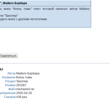
", Майклз Барбара
ь книгу "Князь тьмы" текст которой написал автор Майклз
ле "Триллер"
удить книгу с другими читателями.
мы
Автор
Майклз Барбара
Название
Князь тьмы
Раздел
Триллер
Размер
281067
Файл
michaels4.rar
добавления
2005-04-26
Скачали
439 раз