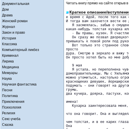
Читать книгу прямо на сайте открыв в
Документальная
Дом
Краткое описание/вступлени
Драма
е время с Адой, после того как 
Женский роман
И тогда вам захочется вести ее 
   Я засмеялась, забыв о смущен
Журнал
какая-нибудь толстая кухарка ил
Закон и право
   - Вы правы, кузен. Я счастли
   Он сразу же позвал дворецког
История
привыкать к повой роли под руко
Классика
   Вот только это странное слов
просто 

Компьютерный ликбез
дура. Смотрю в зеркало и вижу т
Криминал
Он просто хотел быть ко мне добр
Лирика
   9 мая

Медицина
   Я устала, но переполнена чув
Мемуары
домоправительницы. Мы с Уильямо
можно утомиться, настолько огро
Наука
краснощеких девушек, йоркширски
Научная фантастика
подумать - они говорят на друго
грумы, 

Песни
два кучера, доярка, пастухи, ко
Политика
Приключения
имена!

   Кухарка заинтересовала меня,
Психология
Религия
что она говорит. Она и выглядел
Секс-учеба
чем толстая, и в ее карих глаза
Сказка
Она 
