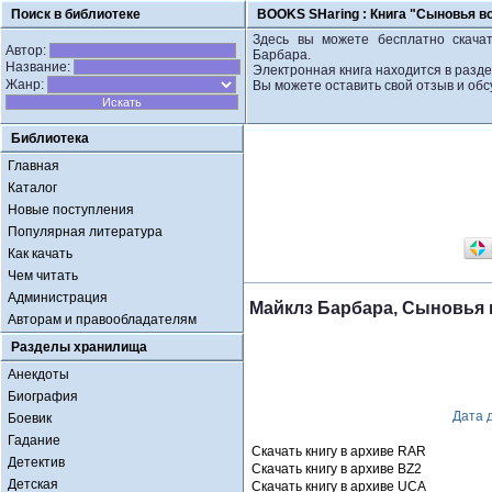
Поиск в библиотеке
BOOKS SHaring :
Книга "Сыновья в
Здесь вы можете бесплатно скачат
Автор:
Барбара.
Название:
Электронная книга находится в разде
Жанр:
Вы можете оставить свой отзыв и обс
Библиотека
Главная
Каталог
Новые поступления
Популярная литература
Как качать
Чем читать
Администрация
Майклз Барбара, Сыновья 
Авторам и правообладателям
Разделы хранилища
Анекдоты
Биография
Дата 
Боевик
Гадание
Скачать книгу в архиве RAR
Детектив
Скачать книгу в архиве BZ2
Детская
Скачать книгу в архиве UCA