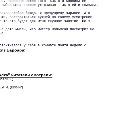
на, особенно после того, как я отклонила ее 

 выбор меня вполне устраивал, так я ей и сказала.

овила особое блюдо, я предупрежу заранее. А в 

ьше, распоряжаться кухней по своему усмотрению.

е же это будет для меня скучное занятие. Но я

на даже мысль, что мистер Вольфсон посмотрит на 

а.

клз Барбара:
олка" читатели смотрели:
озли 1.)
НЯ. (Викинг)