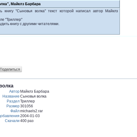
олка", Майклз Барбара
ь книгу "Сыновья волка" текст которой написал автор Майклз
ле "Триллер"
удить книгу с другими читателями.
волка
Автор
Майклз Барбара
Название
Сыновья волка
Раздел
Триллер
Размер
301056
Файл
michaels2.rar
добавления
2004-01-03
Скачали
400 раз