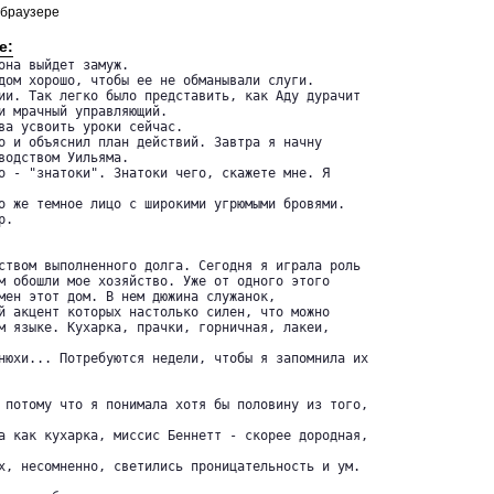
 браузере
е:
она выйдет замуж. 

дом хорошо, чтобы ее не обманывали слуги.

ии. Так легко было представить, как Аду дурачит 

и мрачный управляющий.

ва усвоить уроки сейчас.

о и объяснил план действий. Завтра я начну 

водством Уильяма.

о - "знатоки". Знатоки чего, скажете мне. Я

о же темное лицо с широкими угрюмыми бровями. 

.

ством выполненного долга. Сегодня я играла роль 

м обошли мое хозяйство. Уже от одного этого 

мен этот дом. В нем дюжина служанок, 

й акцент которых настолько силен, что можно 

м языке. Кухарка, прачки, горничная, лакеи,

нюхи... Потребуются недели, чтобы я запомнила их

 потому что я понимала хотя бы половину из того,

а как кухарка, миссис Беннетт - скорее дородная,

х, несомненно, светились проницательность и ум.
