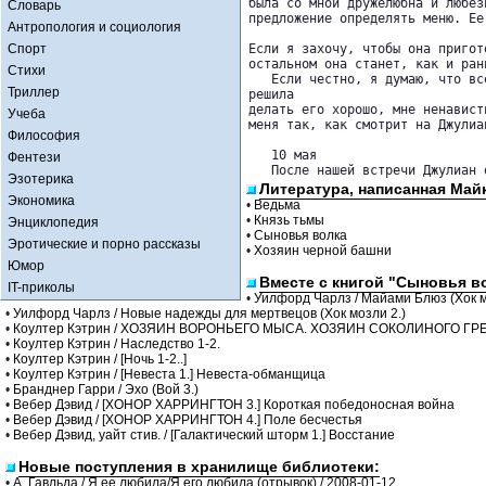
была со мной дружелюбна и любез
Словарь
предложение определять меню. Ее
Антропология и социология
Спорт
Если я захочу, чтобы она пригот
остальном она станет, как и ран
Стихи
   Если честно, я думаю, что вс
Триллер
решила 

делать его хорошо, мне ненавист
Учеба
меня так, как смотрит на Джулиан
Философия
   10 мая

Фентези
Эзотерика
Литература, написанная Май
Экономика
•
Ведьма
•
Князь тьмы
Энциклопедия
•
Сыновья волка
Эротические и порно рассказы
•
Хозяин черной башни
Юмор
Вместе с книгой "Сыновья в
IT-приколы
•
Уилфорд Чарлз / Майами Блюз (Хок м
•
Уилфорд Чарлз / Новые надежды для мертвецов (Хок мозли 2.)
•
Коултер Кэтрин / ХОЗЯИН ВОРОНЬЕГО МЫСА. ХОЗЯИН СОКОЛИНОГО ГРЕБ
•
Коултер Кэтрин / Наследство 1-2.
•
Коултер Кэтрин / [Ночь 1-2..]
•
Коултер Кэтрин / [Невеста 1.] Невеста-обманщица
•
Бранднер Гарри / Эхо (Вой 3.)
•
Вебер Дэвид / [ХОНОР ХАРРИНГТОН 3.] Короткая победоносная война
•
Вебер Дэвид / [ХОНОР ХАРРИНГТОН 4.] Поле бесчестья
•
Вебер Дэвид, уайт стив. / [Галактический шторм 1.] Восстание
Новые поступления в хранилище библиотеки:
•
А. Гавльда / Я ее любила/Я его любила (отрывок) / 2008-01-12