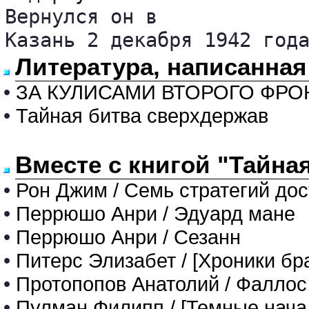
Вернулся он в 

Казань 2 декабря 1942 год
Литература, написанная
•
ЗА КУЛИСАМИ ВТОРОГО ФРОН
•
Тайная битва сверхдержав
Вместе с книгой "Тайна
•
Рон Джим / Семь стратегий дос
•
Перрюшо Анри / Эдуард мане
•
Перрюшо Анри / Сезанн
•
Питерс Элизабет / [Хроники б
•
Протопопов Анатолий / Фаллос
•
Пулман Филипп / [Темные нача