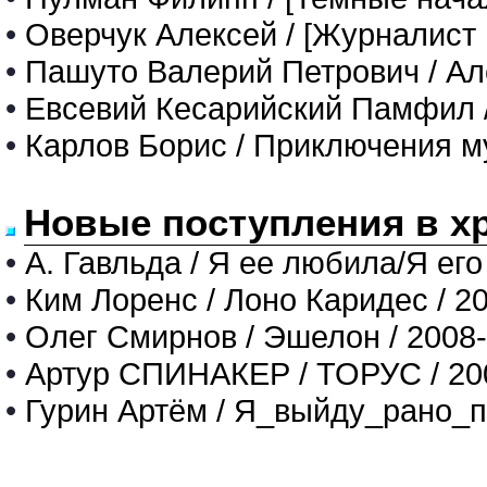
•
Оверчук Алексей / [Журналист
•
Пашуто Валерий Петрович / Ал
•
Евсевий Кесарийский Памфил 
•
Карлов Борис / Приключения м
Новые поступления в х
•
А. Гавльда / Я ее любила/Я его
•
Ким Лоренс / Лоно Каридес / 2
•
Олег Смирнов / Эшелон / 2008
•
Артур СПИНАКЕР / ТОРУС / 20
•
Гурин Артём / Я_выйду_рано_п