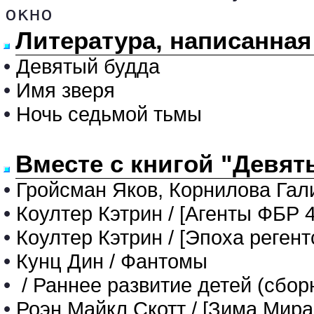
окно
Литература, написанная
•
Девятый будда
•
Имя зверя
•
Ночь седьмой тьмы
Вместе с книгой "Девят
•
Гройсман Яков, Корнилова Гали
•
Коултер Кэтрин / [Агенты ФБР 4
•
Коултер Кэтрин / [Эпоха регент
•
Кунц Дин / Фантомы
•
/ Раннее развитие детей (сбор
•
Роэн Майкл Скотт / [Зима Мира 