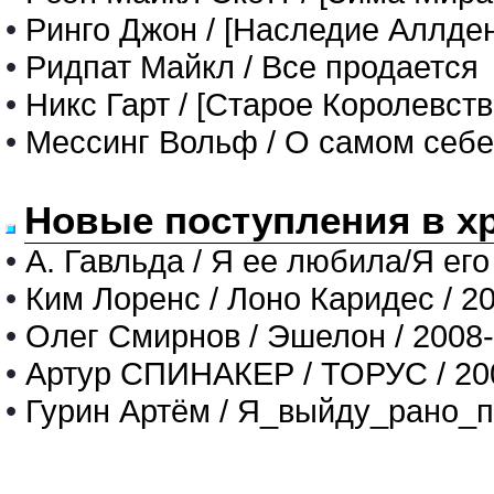
•
Ринго Джон / [Наследие Аллде
•
Ридпат Майкл / Все продается
•
Никс Гарт / [Старое Королевств
•
Мессинг Вольф / О самом себе
Новые поступления в х
•
А. Гавльда / Я ее любила/Я его
•
Ким Лоренс / Лоно Каридес / 2
•
Олег Смирнов / Эшелон / 2008
•
Артур СПИНАКЕР / ТОРУС / 20
•
Гурин Артём / Я_выйду_рано_п