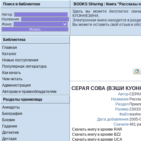
Поиск в библиотеке
BOOKS SHaring :
Книга "Рассказы
Здесь вы можете бесплатно скач
Автор:
КУОННЕЗИНА.
Название:
Электронная книга находится в разд
Жанр:
Вы можете оставить свой отзыв и обс
Библиотека
Главная
Каталог
Новые поступления
Популярная литература
Как качать
Чем читать
Администрация
СЕРАЯ СОВА (ВЭШИ КУОНН
Авторам и правообладателям
Автор
СЕРА
Название
Расск
Разделы хранилища
Раздел
Прикл
Анекдоты
Размер
23032
Биография
Файл
washey
Дата добавления
2005-
Боевик
Скачали
481 р
Гадание
Скачать книгу в архиве RAR
Детектив
Скачать книгу в архиве BZ2
Детская
Скачать книгу в архиве UCA