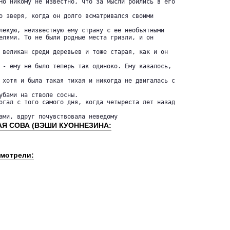
Но никому не известно, что за мысли роились в его

о зверя, когда он долго всматривался своими

лекую, неизвестную ему страну с ее необъятными 

елями. То не были родные места гризли, и он

 великан среди деревьев и тоже старая, как и он

 - ему не было теперь так одиноко. Ему казалось,

 хотя и была такая тихая и никогда не двигалась с

убами на стволе сосны.

огал с того самого дня, когда четыреста лет назад

ами, вдруг почувствовала неведому
РАЯ СОВА (ВЭШИ КУОННЕЗИНА:
смотрели: