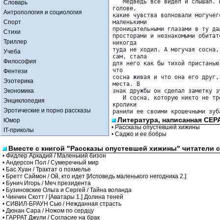
   Медведь все видел и слышал. 
Словарь
голове, 

Антропология и социология
какие чувства волновали могучег
Спорт
маленькими 

проницательными глазами в ту да
Стихи
просторами и незнакомыми обитат
Триллер
никогда 

туда не ходил. А могучая сосна,
Учеба
сам, стала 

Философия
для него как бы тихой пристанью
что 

Фентези
сосна живая и что она его друг,
Эзотерика
места. В 

Экономика
знак дружбы он сделал заметку з
   И сосна, которую никто не тр
Энциклопедия
кролики 

Эротические и порно рассказы
ранили ее своими крошечными зуб
Литература, написанная СЕ
Юмор
•
Рассказы опустевшей хижины
IT-приколы
•
Саджо и ее бобры
Вместе с книгой "Рассказы опустевшей хижины" читатели 
•
Фидлер Аркадий / Маленький бизон
•
Андерсон Пол / Сумеречный мир
•
Бас Хуан / Трактат о похмелье
•
Бретт Саймон / Ой, кто идет [Исповедь маленького негодника 2.]
•
Бунич Игорь / Меч президента
•
Бузиновские Ольга и Сергей / Тайна воланда
•
Чинчин Скотт / [Аватары 1.] Долина теней
•
СИВИЛ-БРАУН Сью / Нежданная страсть
•
Дюнан Сара / Ножом по сердцу
•
ГАРРАТ Джули / Согласие на брак