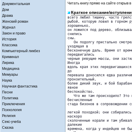
Читать книгу прямо на сайте открыв в
Документальная
Дом
Краткое описание/вступлени
Драма
всего любил тишину, часто грелс
Женский роман
рыбой, которую ловил в горном р
хорошенько, 

Журнал
он ложился под дерево, облизыва
Закон и право
снились 

сны.

История
   Он подолгу пристально смотре
Классика
уходящая в 

бесконечную даль. Время от врем
Компьютерный ликбез
передвигались 

Криминал
черные ревущие массы, они засти
Лирика
Иногда 

вдоль края этих передвигавшихся
Медицина
до 

Мемуары
перевала доносился едва различи
пронзительный, 

Наука
более дикий звук, и бой барабан
Научная фантастика
явное 

беспокойство.

Песни
   Что же там происходило? Это 
Политика
бесчисленные 

Приключения
стада бизонов в сопровождении с
Психология
легкой походкой; они собирались
Религия
наскоро 

сколоченные корали и там убивал
Секс-учеба
далекие 

Сказка
времена, когда у индейцев не был