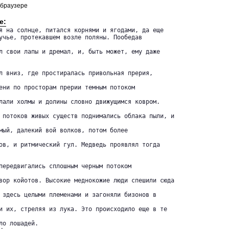
 браузере
е:
я на солнце, питался корнями и ягодами, да еще 

учье, протекавшем возле поляны. Пообедав

л свои лапы и дремал, и, быть может, ему даже

л вниз, где простиралась привольная прерия,

ени по просторам прерии темным потоком

лали холмы и долины словно движущимся ковром.

 потоков живых существ поднимались облака пыли, и

мый, далекий вой волков, потом более

ов, и ритмический гул. Медведь проявлял тогда

передвигались сплошным черным потоком

вор койотов. Высокие меднокожие люди спешили сюда

 здесь целыми племенами и загоняли бизонов в

и их, стреляя из лука. Это происходило еще в те

о лошадей.
