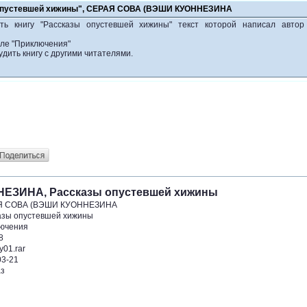
 опустевшей хижины", СЕРАЯ СОВА (ВЭШИ КУОННЕЗИНА
ать книгу "Рассказы опустевшей хижины" текст которой написал ав
еле "Приключения"
удить книгу с другими читателями.
ЕЗИНА, Рассказы опустевшей хижины
Я СОВА (ВЭШИ КУОННЕЗИНА
азы опустевшей хижины
ючения
8
01.rar
03-21
аз