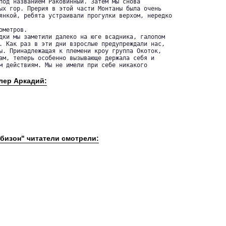
под названием Раковинный. Затем мы снова 

ых гор. Прерия в этой части Монтаны была очень 

янкой, ребята устраивали прогулки верхом, нередко

метров.

дки мы заметили далеко на юге всадника, галопом 

. Как раз в эти дни взрослые предупреждали нас, 

ы. Принадлежащая к племени кроу группа Окоток, 

ам, теперь особенно вызывающе держала себя и 

м действиям. Мы не имели при себе никакого 

лер Аркадий:
 бизон" читатели смотрели: