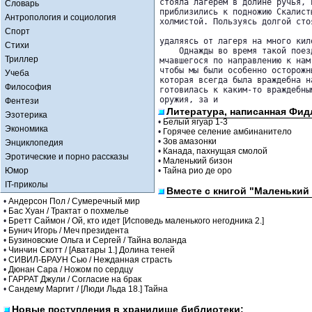
стояла лагерем в долине ручья, 
Словарь
приблизились к подножию Скалист
Антропология и социология
холмистой. Пользуясь долгой сто
Спорт
удаляясь от лагеря на много кило
Стихи
    Однажды во время такой поез
Триллер
мчавшегося по направлению к нам
чтобы мы были особенно осторожн
Учеба
которая всегда была враждебна н
Философия
готовилась к каким-то враждебны
оружия, за и
Фентези
Литература, написанная Фид
Эзотерика
•
Белый ягуар 1-3
Экономика
•
Горячее селение амбинанитело
•
Зов амазонки
Энциклопедия
•
Канада, пахнущая смолой
Эротические и порно рассказы
•
Маленький бизон
Юмор
•
Тайна рио де оро
IT-приколы
Вместе с книгой "Маленький
•
Андерсон Пол / Сумеречный мир
•
Бас Хуан / Трактат о похмелье
•
Бретт Саймон / Ой, кто идет [Исповедь маленького негодника 2.]
•
Бунич Игорь / Меч президента
•
Бузиновские Ольга и Сергей / Тайна воланда
•
Чинчин Скотт / [Аватары 1.] Долина теней
•
СИВИЛ-БРАУН Сью / Нежданная страсть
•
Дюнан Сара / Ножом по сердцу
•
ГАРРАТ Джули / Согласие на брак
•
Сандему Маргит / [Люди Льда 18.] Тайна
Новые поступления в хранилище библиотеки: