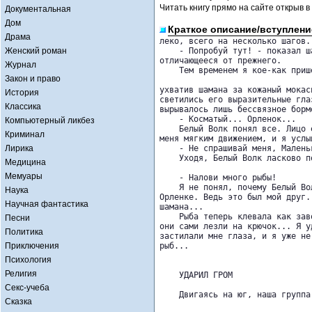
Читать книгу прямо на сайте открыв в
Документальная
Дом
Краткое описание/вступлени
Драма
леко, всего на несколько шагов.

Женский роман
    - Попробуй тут! - показал ш
отличающееся от прежнего.

Журнал
    Тем временем я кое-как приш
Закон и право
ухватив шамана за кожаный мокас
История
светились его выразительные гла
Классика
вырывалось лишь бессвязное борм
    - Косматый... Орленок...

Компьютерный ликбез
    Белый Волк понял все. Лицо 
Криминал
меня мягким движением, и я услы
Лирика
    - Не спрашивай меня, Малень
    Уходя, Белый Волк ласково п
Медицина
Мемуары
    - Налови много рыбы!

    Я не понял, почему Белый Во
Наука
Орленке. Ведь это был мой друг.
Научная фантастика
шамана...

    Рыба теперь клевала как зав
Песни
они сами лезли на крючок... Я у
Политика
застилали мне глаза, и я уже не
Приключения
рыб...

Психология
Религия
    УДАРИЛ ГРОМ

Секс-учеба
    Двигаясь на юг, наша группа
Сказка