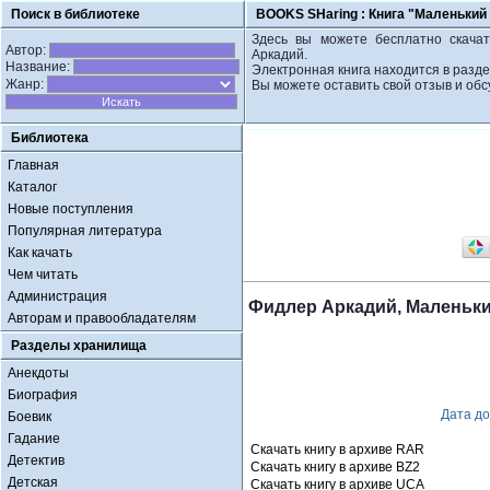
Поиск в библиотеке
BOOKS SHaring :
Книга "Маленький
Здесь вы можете бесплатно скачат
Автор:
Аркадий.
Название:
Электронная книга находится в разд
Жанр:
Вы можете оставить свой отзыв и обс
Библиотека
Главная
Каталог
Новые поступления
Популярная литература
Как качать
Чем читать
Администрация
Фидлер Аркадий, Маленьки
Авторам и правообладателям
Разделы хранилища
Анекдоты
Биография
Дата д
Боевик
Гадание
Скачать книгу в архиве RAR
Детектив
Скачать книгу в архиве BZ2
Детская
Скачать книгу в архиве UCA