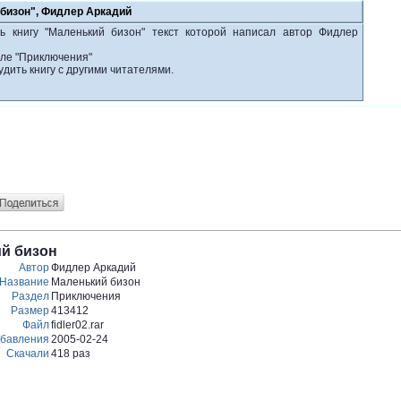
 бизон", Фидлер Аркадий
ь книгу "Маленький бизон" текст которой написал автор Фидлер
еле "Приключения"
удить книгу с другими читателями.
й бизон
Автор
Фидлер Аркадий
Название
Маленький бизон
Раздел
Приключения
Размер
413412
Файл
fidler02.rar
обавления
2005-02-24
Скачали
418 раз