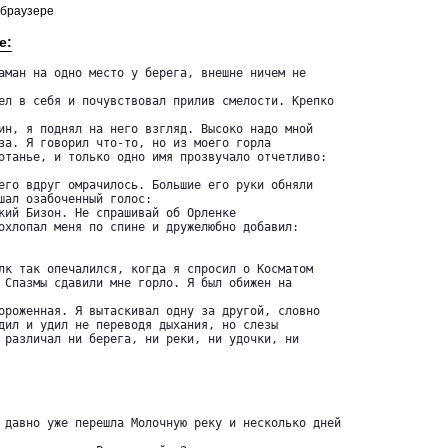
 браузере
е:
аман на одно место у берега, внешне ничем не 

ел в себя и почувствовал прилив смелости. Крепко

ин, я поднял на него взгляд. Высоко надо мной 

за. Я говорил что-то, но из моего горла 

отанье, и только одно имя прозвучало отчетливо:

его вдруг омрачилось. Большие его руки обняли 

шал озабоченный голос:

кий Бизон. Не спрашивай об Орленке

охлопал меня по спине и дружелюбно добавил:

лк так опечалился, когда я спросил о Косматом 

 Спазмы сдавили мне горло. Я был обижен на 

ороженная. Я вытаскивал одну за другой, словно 

дил и удил не переводя дыхания, но слезы 

 различал ни берега, ни реки, ни удочки, ни 

 давно уже перешла Молочную реку и несколько дней
