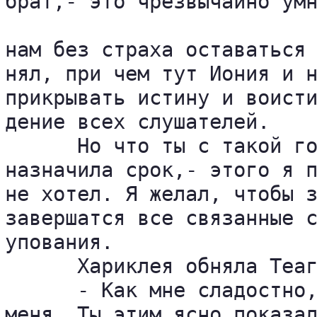
брат,- это чрезвычайно умн
нам без страха оставаться 
нял, при чем тут Иония и н
прикрывать истину и воисти
дение всех слушателей.

      Но что ты с такой го
назначила срок,- этого я п
не хотел. Я желал, чтобы з
завершатся все связанные с
упования.

      Хариклея обняла Теаг
      - Как мне сладостно,
меня. Ты этим ясно показал