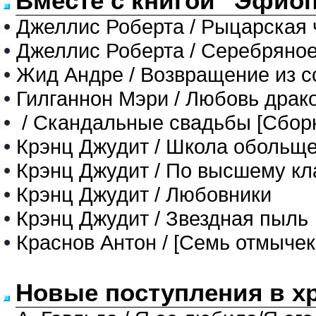
Вместе с книгой "Эфиоп
•
Джеллис Роберта / Рыцарская 
•
Джеллис Роберта / Серебряное
•
Жид Андре / Возвращение из с
•
Гилганнон Мэри / Любовь драк
•
/ Скандальные свадьбы [Сбор
•
Крэнц Джудит / Школа обольщ
•
Крэнц Джудит / По высшему кл
•
Крэнц Джудит / Любовники
•
Крэнц Джудит / Звездная пыль
•
Краснов Антон / [Семь отмычек
Новые поступления в х