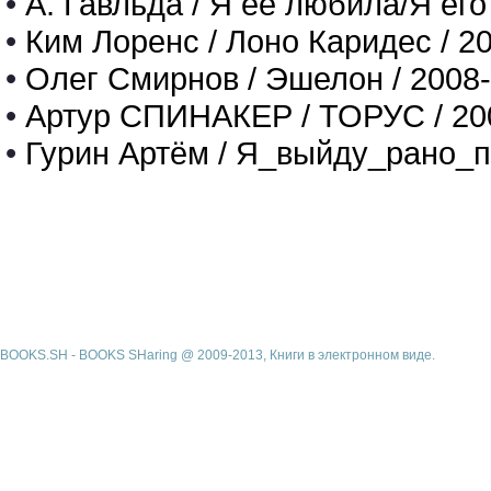
•
А. Гавльда / Я ее любила/Я его
•
Ким Лоренс / Лоно Каридес / 2
•
Олег Смирнов / Эшелон / 2008
•
Артур СПИНАКЕР / ТОРУС / 20
•
Гурин Артём / Я_выйду_рано_п
BOOKS.SH - BOOKS SHaring @ 2009-2013, Книги в электронном виде.