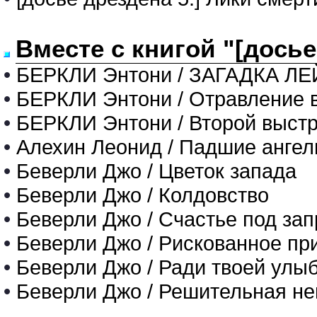
Вместе с книгой "[досье
•
БЕРКЛИ Энтони / ЗАГАДКА Л
•
БЕРКЛИ Энтони / Отравление 
•
БЕРКЛИ Энтони / Второй выст
•
Алехин Леонид / Падшие анге
•
Беверли Джо / Цветок запада
•
Беверли Джо / Колдовство
•
Беверли Джо / Счастье под за
•
Беверли Джо / Рискованное пр
•
Беверли Джо / Ради твоей улы
•
Беверли Джо / Решительная не