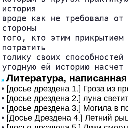
история 

вроде как не требовала от 
стороны 

того, кто этим прикрытием 
потратить 

толику своих способностей 
угодную ей историю насчет
Литература, написанная
•
[досье дрездена 1.] Гроза из п
•
[досье дрездена 2.] луна свет
•
[досье дрездена 3.] Могила в п
•
[Досье Дрездена 4.] Летний ры
•
[досье дрездена 5.] Лики смерт