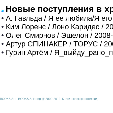
Новые поступления в х
•
А. Гавльда / Я ее любила/Я его
•
Ким Лоренс / Лоно Каридес / 2
•
Олег Смирнов / Эшелон / 2008
•
Артур СПИНАКЕР / ТОРУС / 20
•
Гурин Артём / Я_выйду_рано_п
BOOKS.SH - BOOKS SHaring @ 2009-2013, Книги в электронном виде.