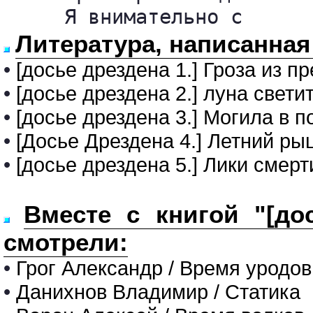
     Я внимательно с
Литература, написанная
•
[досье дрездена 1.] Гроза из п
•
[досье дрездена 2.] луна свет
•
[досье дрездена 3.] Могила в п
•
[Досье Дрездена 4.] Летний ры
•
[досье дрездена 5.] Лики смерт
Вместе с книгой "[до
смотрели:
•
Грог Александр / Время уродов
•
Данихнов Владимир / Статика