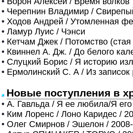
•
Ворон Алексей / Время волков
•
Черепнин Владимир / Свирепый
•
Ходов Андрей / Утомленная фе
•
Ламур Луис / Чэнси
•
Кетчам Джек / Потомство (стая
•
Квиннел А. Дж. / До белого кале
•
Слуцкий Борис / Я историю из
•
Ермолинский С. А / Из записок
Новые поступления в х
•
А. Гавльда / Я ее любила/Я его
•
Ким Лоренс / Лоно Каридес / 2
•
Олег Смирнов / Эшелон / 2008