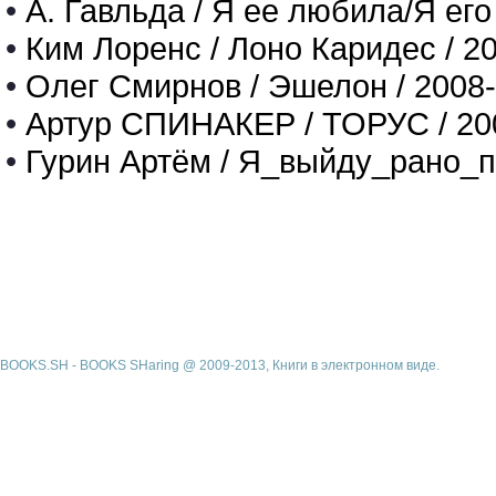
•
А. Гавльда / Я ее любила/Я его
•
Ким Лоренс / Лоно Каридес / 2
•
Олег Смирнов / Эшелон / 2008
•
Артур СПИНАКЕР / ТОРУС / 20
•
Гурин Артём / Я_выйду_рано_п
BOOKS.SH - BOOKS SHaring @ 2009-2013, Книги в электронном виде.