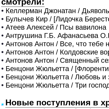
смотрели:
•
Келлерман Джонатан / Дьяволь
•
Булычев Кир / [Лидочка Берест
•
Атеев Алексей / Псы вавилона
•
Антрушина Г.Б. Афанасьева О.В
•
Антонов Антон / Все, что тебе 
•
Антонов Антон / Колдовские во
•
Антонов Антон / Священный сез
•
Бенцони Жюльетта / [Флоренти
•
Бенцони Жюльетта / Любовь и 
•
Бенцони Жюльетта / Три госпо
Новые поступления в х