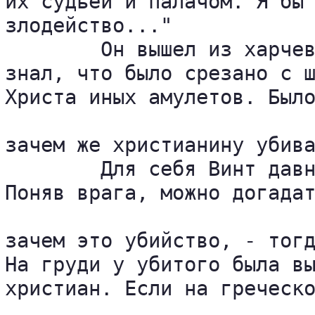
их судьей и палачом. Я бы 
злодейство..."

	Он вышел из харчевни и направился в квартал Бронзовых Врат. Теперь Винт 

знал, что было срезано с ш
Христа иных амулетов. Было
зачем же христианину убива
	Для себя Винт давно решил, что понять, что думает враг, важнее всего. 

Поняв врага, можно догадат
зачем это убийство, - тогд
На груди у убитого была вы
христиан. Если на греческо