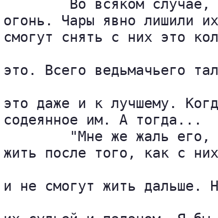
	Во всяком случае, христиане не бросили бы своих раненых под греческий 

огонь. Чары явно лишили их
смогут снять с них это кол
это. Всего ведьмачьего тал
это даже и к лучшему. Когд
содеянное им. А тогда...

	"Мне же жаль его, - мелькнула в голове ведьмака мысль, - как они смогут 

жить после того, как с них
и не смогут жить дальше. Н