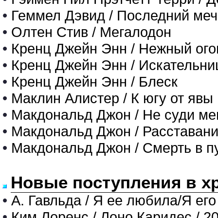
•
Геммел Дэвид / Последний ме
•
Олтен Стив / Мегалодон
•
Кренц Джейн Энн / Нежный ог
•
Кренц Джейн Энн / Искательн
•
Кренц Джейн Энн / Блеск
•
Маклин Алистер / К югу от явы
•
Макдональд Джон / Не суди ме
•
Макдональд Джон / Расставани
•
Макдональд Джон / Смерть в п
Новые поступления в х
•
А. Гавльда / Я ее любила/Я его
•
Ким Лоренс / Лоно Каридес / 2