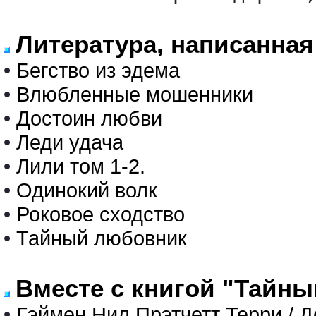
Литература, написанная
•
Бегство из эдема
•
Влюбленные мошенники
•
Достоин любви
•
Леди удача
•
Лили том 1-2.
•
Одинокий волк
•
Роковое сходство
•
Тайный любовник
Вместе с книгой "Тайны
•
Гэймен Нил Прэтчетт Терри / 