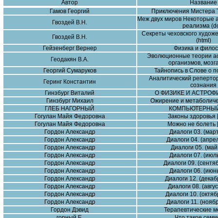
Автор
Название
Гамов Георгий
Приключения Мистера То
Меж двух миров Некоторые а
Гвоздей В.Н.
реализма (d
Секреты чеховского художе
Гвоздей В.Н.
(html)
Гейзенберг Вернер
Физика и фило
Эволюционные теории а
Геодакян В.А.
организмов, мозг
Георгий Сумаруков
Тайнопись в Слове о п
Аналитический реперто
Геринг Константин
сознания
Гинзбург Виталий
О ФИЗИКЕ И АСТРОФИ
Гинзбург Михаил
Ожирение и метаболич
ГЛЕБ НАГОРНЫЙ
КОМПЬЮТЕРНЫЙ
Гогулан Майя Федоровна
Законы здоровья [
Гогулан Майя Федоровна
Можно не болеть [
Гордон Александр
Диалоги 03. (март
Гордон Александр
Диалоги 04. (апрел
Гордон Александр
Диалоги 05. (май
Гордон Александр
Диалоги 07. (июль
Гордон Александр
Диалоги 09. (сентяб
Гордон Александр
Диалоги 06. (июнь
Гордон Александр
Диалоги 12. (декаб
Гордон Александр
Диалоги 08. (авгус
Гордон Александр
Диалоги 10. (октяб
Гордон Александр
Диалоги 11. (ноябр
Гордон Дэвид
Терапевтические 
горный Е.
Что такое семи