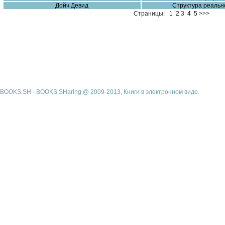
Дойч Девид
Структура реальнос
Страницы:
1
2
3
4
5
>>>
BOOKS.SH - BOOKS SHaring @ 2009-2013, Книги в электронном виде.