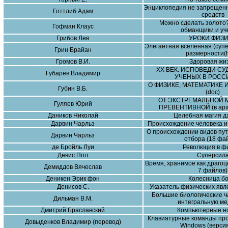
Энциклопедия не запрещен
Готтлиб Адам
средств
Можно сделать золото
Гофман Клаус
обманщики и у
Грибов Лев
УРОКИ ФИЗ
Элегантная вселенная (суп
Грин Брайан
размерности(h
Громов В.И.
Здоровая жи
XX ВЕК. ИСПОВЕДИ СУ
Губарев Владимир
УЧЕНЫХ В РОССИ
О ФИЗИКЕ, МАТЕМАТИКЕ
Губин В.Б.
(doc)
ОТ ЭКСТРЕМАЛЬНОЙ 
Гуляев Юрий
ПРЕВЕНТИВНОЙ (в арх
Даников Николай
Целебная магия д
Дарвин Чарльз
Происхождение человека и
О происхождении видов пут
Дарвин Чарльз
отбора (18 фа
де Бройль Луи
Революция в ф
Девис Пол
Суперсил
Время, хранимое как драгоц
Демиддов Вячеслав
7 файлов)
Деникен Эрик фон
Колесница бо
Денисов С.
Указатель физических явл
Большие биологические ч
Дильман В.М.
интегральную м
Дмитрий Браславский
Компьютерные н
Клавиатурные команды пр
Довыденков Владимир (перевод)
Windows (версия